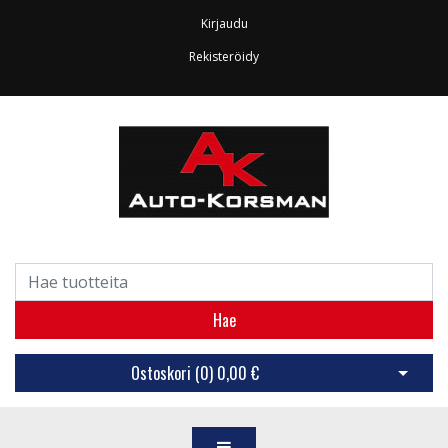
Kirjaudu
Rekisteröidy
Hae
Ostoskori (
0
)
0,00 €
Avaa os