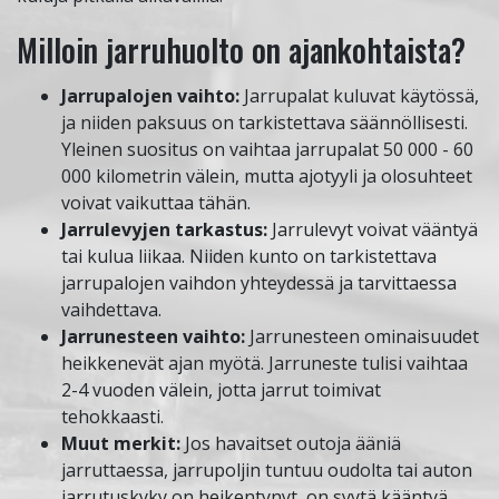
Milloin jarruhuolto on ajankohtaista?
Jarrupalojen vaihto:
Jarrupalat kuluvat käytössä,
ja niiden paksuus on tarkistettava säännöllisesti.
Yleinen suositus on vaihtaa jarrupalat 50 000 - 60
000 kilometrin välein, mutta ajotyyli ja olosuhteet
voivat vaikuttaa tähän.
Jarrulevyjen tarkastus:
Jarrulevyt voivat vääntyä
tai kulua liikaa. Niiden kunto on tarkistettava
jarrupalojen vaihdon yhteydessä ja tarvittaessa
vaihdettava.
Jarrunesteen vaihto:
Jarrunesteen ominaisuudet
heikkenevät ajan myötä. Jarruneste tulisi vaihtaa
2-4 vuoden välein, jotta jarrut toimivat
tehokkaasti.
Muut merkit:
Jos havaitset outoja ääniä
jarruttaessa, jarrupoljin tuntuu oudolta tai auton
jarrutuskyky on heikentynyt, on syytä kääntyä