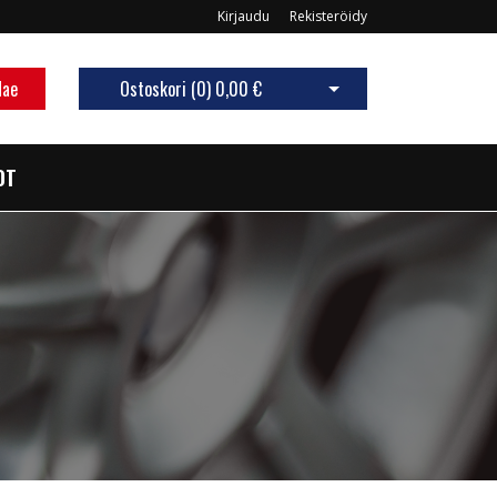
Kirjaudu
Rekisteröidy
Hae
Ostoskori (
0
)
0,00 €
Avaa ostoskori
OT