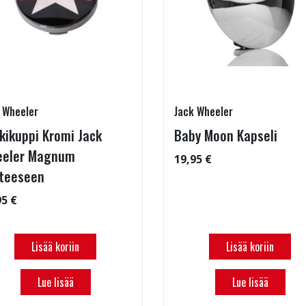
 Wheeler
Jack Wheeler
kikuppi Kromi Jack
Baby Moon Kapseli
eler Magnum
19,95 €
teeseen
95 €
Lisää koriin
Lisää koriin
Lue lisää
Lue lisää