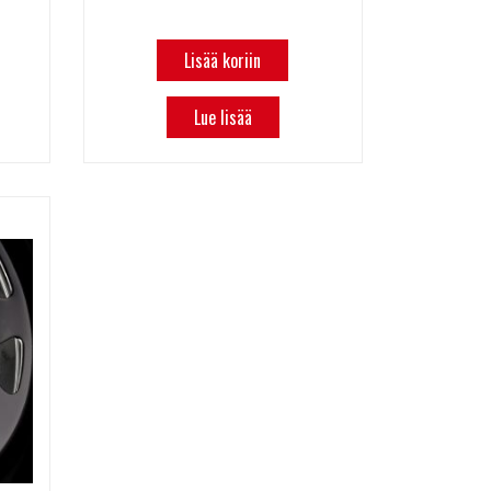
Lisää koriin
Lue lisää