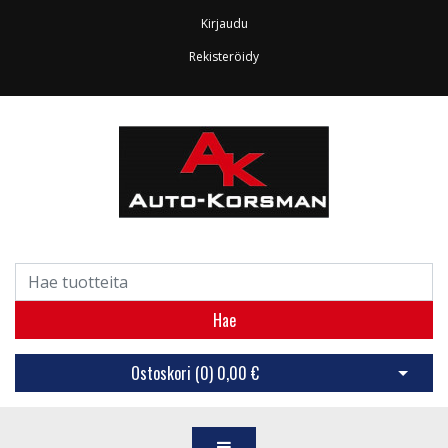
Kirjaudu
Rekisteröidy
Hae
Ostoskori (
0
)
0,00 €
Avaa os