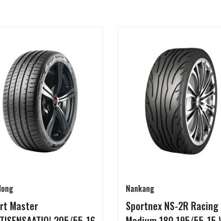
long
Nankang
rt Master
Sportnex NS-2R Racing
TISENSAATIO! 205/55-16
Medium 180 195/55-15 