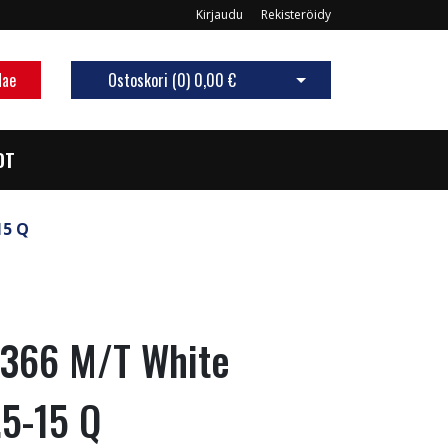
Kirjaudu
Rekisteröidy
Hae
Ostoskori (
0
)
0,00 €
Avaa ostoskori
OT
15 Q
L366 M/T White
.5-15 Q