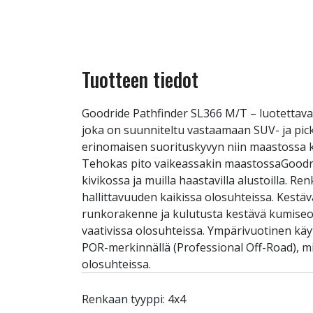
Tuotteen tiedot
Goodride Pathfinder SL366 M/T – luotettav
joka on suunniteltu vastaamaan SUV- ja pic
erinomaisen suorituskyvyn niin maastossa kui
Tehokas pito vaikeassakin maastossaGoodrid
kivikossa ja muilla haastavilla alustoilla. 
hallittavuuden kaikissa olosuhteissa. Kestä
runkorakenne ja kulutusta kestävä kumiseos
vaativissa olosuhteissa. Ympärivuotinen kä
POR-merkinnällä (Professional Off-Road), mi
olosuhteissa.
Renkaan tyyppi: 4x4