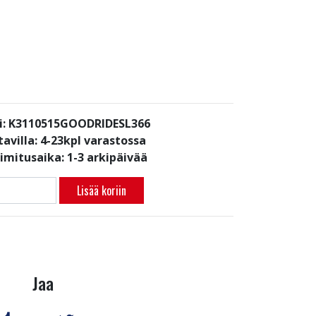
i: K3110515GOODRIDESL366
avilla:
4-23kpl varastossa
oimitusaika: 1-3 arkipäivää
Lisää koriin
Jaa