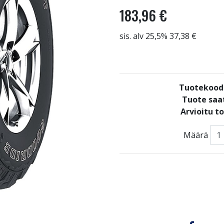
183,96 €
sis. alv 25,5% 37,38 €
Tuotekood
Tuote saat
Arvioitu t
Määrä