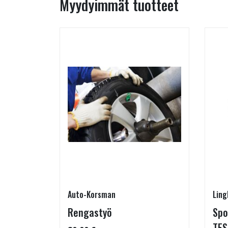
Myydyimmät tuotteet
Auto-Korsman
Ling
7 W
Rengastyö
Spo
TES