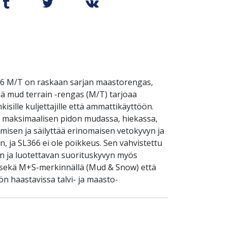
66 M/T on raskaan sarjan maastorengas,
mä mud terrain -rengas (M/T) tarjoaa
sille kuljettajille että ammattikäyttöön.
t maksimaalisen pidon mudassa, hiekassa,
ymisen ja säilyttää erinomaisen vetokyvyn ja
, ja SL366 ei ole poikkeus. Sen vahvistettu
n ja luotettavan suorituskyvyn myös
u sekä M+S-merkinnällä (Mud & Snow) että
n haastavissa talvi- ja maasto-