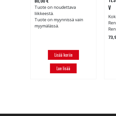
80,00 €
V
: 70dB
Tuote on noudettava
 94
liikkeestä.
Kok
Tuote on myynnissä vain
Ren
myymälässä.
Ren
73,
Lisää koriin
Lue lisää