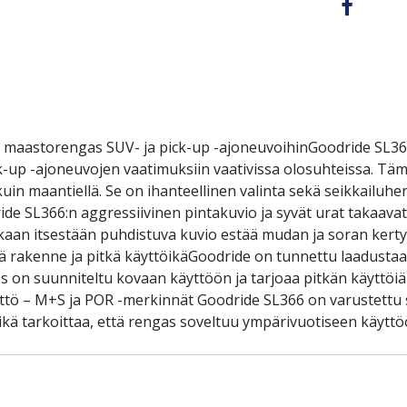
a maastorengas SUV- ja pick-up -ajoneuvoihinGoodride SL3
k-up -ajoneuvojen vaatimuksiin vaativissa olosuhteissa. Tä
n maantiellä. Se on ihanteellinen valinta sekä seikkailuhenki
e SL366:n aggressiivinen pintakuvio ja syvät urat takaava
Renkaan itsestään puhdistuva kuvio estää mudan ja soran kert
vä rakenne ja pitkä käyttöikäGoodride on tunnettu laadustaan
 on suunniteltu kovaan käyttöön ja tarjoaa pitkän käyttöiä
yttö – M+S ja POR -merkinnät Goodride SL366 on varustett
kä tarkoittaa, että rengas soveltuu ympärivuotiseen käyttöö