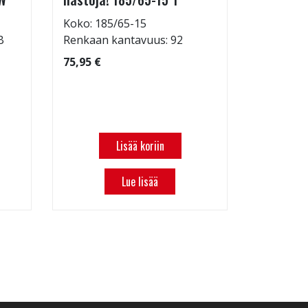
Koko: 185/65-15
Koko: 21
B
Renkaan kantavuus: 92
Renkaan 
75,95 €
169,95 €
Lisää koriin
Lue lisää