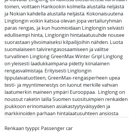
toinen, voittaen Hankookin kolmella alustalla neljästä
ja Nokian kahdella alustalla neljästä. Kokonaisuutena
Linglongin voikin katsoa olevan jopa vertailuryhmän
paras rengas, ja kun huomioidaan Linglongin selvästi
edullisempi hinta, Linglongin hintalaatusuhde nousee
suorastaan ylivoimaiseksi kilpailijoihin nähden. Luota
suomalaiseen talvirengasosaamiseen ja valitse
turvallinen Linglong GreenMax Winter Grip! Linglong
on yleisesti laadukkaimpana pidetty kiinalainen
rengasvalmistaja. Erityisesti Linglongin
lippulaivatuotteen, GreenMax-rengasperheen upea
testi- ja myyntimenestys on luonut merkille vahvan
laatumerkin maineen ympäri Eurooppaa. Linglong on
noussut raketin lailla Suomen suosituimpien renkaiden
joukkoon erinomaisen asiakastyytyväisyyden ja
markkinoiden parhaan hintalaatusuhteen ansiosta.
Renkaan tyyppi: Passenger car