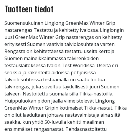
Tuotteen tiedot
Suomensukuinen Linglong GreenMax Winter Grip
nastarengas Testattu ja kehitetty Ivalossa. Linglongin
uusi GreenMax Winter Grip nastarengas on kehitetty
erityisesti Suomen vaativia talviolosuhteita varten.
Rengasta on kehitettäessä testattu useita kertoja
Suomen maineikkaimmassa talvirenkaiden
testauslaitoksessa Ivalon Test Worldissä. Useita eri
seoksia ja rakenteita aidoissa pohjoisissa
talviolosuhteissa testaamalla on saatu luotua
talvirengas, joka soveltuu täydellisesti juuri Suomen
talveen. Nastoitettu suomalaisilla Tikka-nastoilla.
Huippuluokan pidon jäällä viimeistelevät Linglong
GreenMax Winter Gripin kotimaiset Tikka-nastat. Tikka
on ollut laadultaan johtava nastavalmistaja aina siitä
saakka, kun yhtiö 50-luvulla kehitti maailman
ensimmäiset rengasnastat. Tehdasnastoitettu