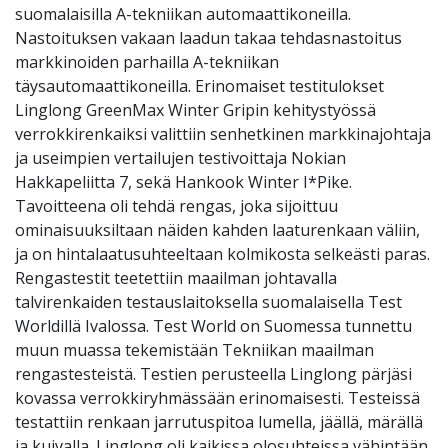
suomalaisilla A-tekniikan automaattikoneilla.
Nastoituksen vakaan laadun takaa tehdasnastoitus
markkinoiden parhailla A-tekniikan
täysautomaattikoneilla. Erinomaiset testitulokset
Linglong GreenMax Winter Gripin kehitystyössä
verrokkirenkaiksi valittiin senhetkinen markkinajohtaja
ja useimpien vertailujen testivoittaja Nokian
Hakkapeliitta 7, sekä Hankook Winter I*Pike.
Tavoitteena oli tehdä rengas, joka sijoittuu
ominaisuuksiltaan näiden kahden laaturenkaan väliin,
ja on hintalaatusuhteeltaan kolmikosta selkeästi paras.
Rengastestit teetettiin maailman johtavalla
talvirenkaiden testauslaitoksella suomalaisella Test
Worldillä Ivalossa. Test World on Suomessa tunnettu
muun muassa tekemistään Tekniikan maailman
rengastesteistä. Testien perusteella Linglong pärjäsi
kovassa verrokkiryhmässään erinomaisesti. Testeissä
testattiin renkaan jarrutuspitoa lumella, jäällä, märällä
ja kuivalla. Linglong oli kaikissa olosuhteissa vähintään