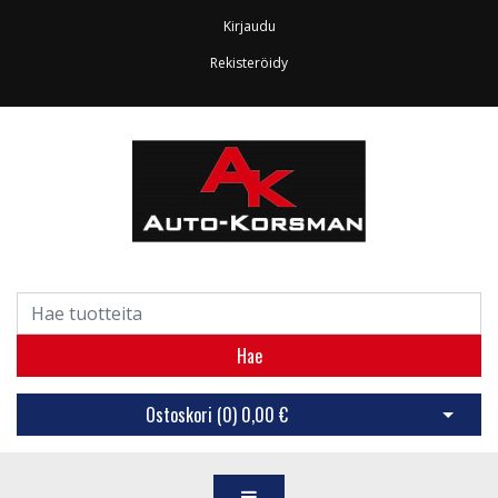
Kirjaudu
Rekisteröidy
Hae
Ostoskori (
0
)
0,00 €
Avaa os