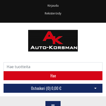
Kirjaudu
Rekisteröidy
Hae
Ostoskori (
0
)
0,00 €
Avaa os