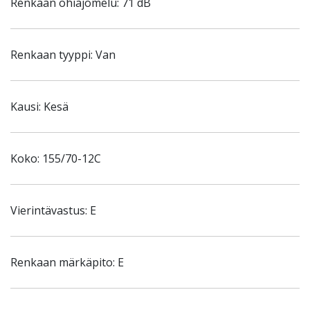
Renkaan ohiajomelu: 71 dB
Renkaan tyyppi: Van
Kausi: Kesä
Koko: 155/70-12C
Vierintävastus: E
Renkaan märkäpito: E