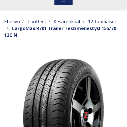
Etusivu
Tuotteet
Kesärenkaat
12-tuumaiset
CargoMax R701 Trailer Testimenestys! 155/70-
12C N