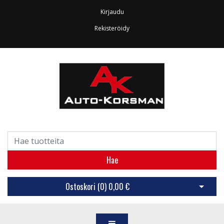
Kirjaudu
Rekisteröidy
Hae
Ostoskori (
0
)
0,00 €
Avaa os