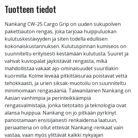
Tuotteen tiedot
Nankang CW-25 Cargo Grip on uuden sukupolven
pakettiauton rengas, joka tarjoaa huippuluokan
kulutuskestävyyden ja siten todella edullisen
kokonaiskustannuksen. Kulutuspinnan kumiseos on
suunniteltu erityisesti kestämään kulutusta. Suuret ja
vahvat kuviopalat jäykistävät rengasta, mikä
mahdollistaa vakaat ajo-ominaisuudet suurillakin
kuormilla. Kolme leveää pitkittäisuraa poistavat vettä
tehokkaasti, ja urien siksak-muotoilu on suunniteltu
minimoimaan rengasääniä. Taiwanilainen Nankang on
Aasian vanhimpia ja perinteikkäimpiä
rengasvalmistajia, jonka tietotaito ja teknologia ovat
alansa huippua. Nankang on jo pitkään pyrkinyt
panostamaan ensisijaisesti renkaidensa laatuun,
periaattena on ollut etteivät Nankang-renkaat vain
vastaa, vaan myös ylittävät kaikki nykyajan