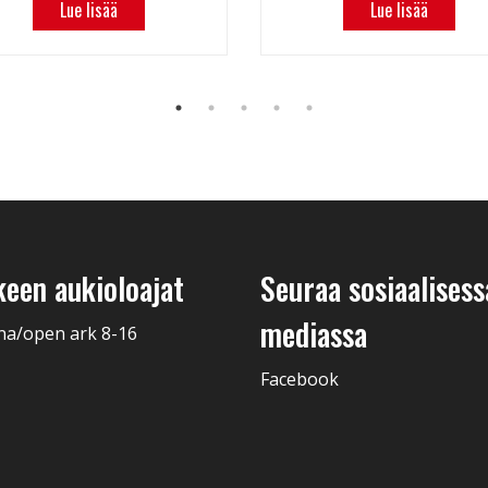
Lue lisää
Lue lisää
keen aukioloajat
Seuraa sosiaalisess
mediassa
na/open ark 8-16
Facebook