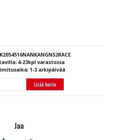
: K2054516NANKANGNS2RACE
avilla:
4-23kpl varastossa
oimitusaika: 1-3 arkipäivää
Lisää koriin
Jaa