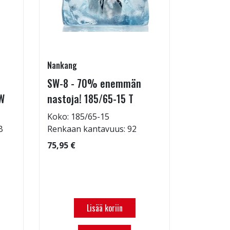
Nankang
Hankook
SW-8 - 70% enemmän
I*PIKE L
W
nastoja! 185/65-15 T
215/65-
Koko: 185/65-15
Koko: 21
B
Renkaan kantavuus: 92
Renkaan 
75,95 €
169,95 €
Lisää koriin