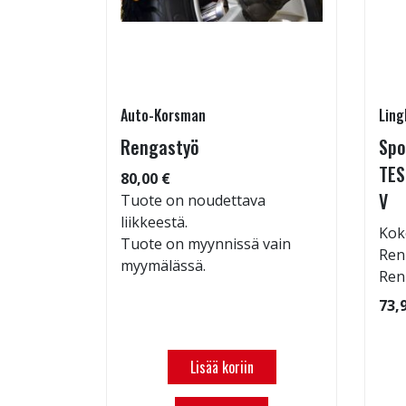
Auto-Korsman
Ling
7 W
Rengastyö
Spo
TES
80,00 €
V
: 70dB
Tuote on noudettava
 94
liikkeestä.
Kok
Tuote on myynnissä vain
Ren
myymälässä.
Ren
73,
Lisää koriin