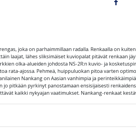
engas, joka on parhaimmillaan radalla. Renkaalla on kuiten
äin laajat, lähes sliksimäiset kuviopalat pitävät renkaan j
yrkkien olka-alueiden johdosta NS-2R:n kuvio- ja kosketusp
pitoa rata-ajossa. Pehmeä, huippuluokan pitoa varten optimo
anilainen Nankang on Aasian vanhimpia ja perinteikkäimpiä r
jo pitkään pyrkinyt panostamaan ensisijaisesti renkaidensa 
ittävät kaikki nykyajan vaatimukset. Nankang-renkaat kest