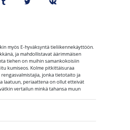
kin myös E-hyväksyntä tieliikennekäyttöön.
äykkänä, ja mahdollistavat äärimmäisen
inta tiehen on muihin samankokoisiin
itu kumiseos. Kolme pitkittäisuraa
engasvalmistajia, jonka tietotaito ja
laatuun, periaattena on ollut etteivät
ävätkin vertailun minkä tahansa muun