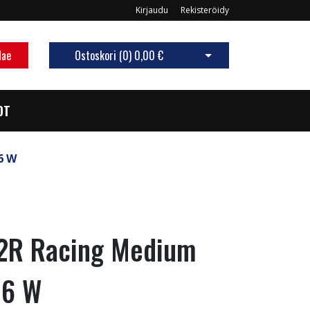
Kirjaudu
Rekisteröidy
Hae
Ostoskori (
0
)
0,00 €
Avaa ostoskori
OT
6 W
-2R Racing Medium
16 W