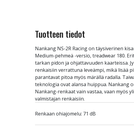
Tuotteen tiedot
Nankang NS-2R Racing on täysiverinen kisar
Medium-pehmeä -versio, treadwear 180. Eritt
tarkan pidon ja ohjattavuuden kaarteissa. J
renkaisiin verrattuna leveämpi, mikä lisää 
parantavat pitoa myös märällä radalla. Taiw
teknologia ovat alansa huippua. Nankang on 
Nankang-renkaat vain vastaa, vaan myös yl
valmistajan renkaisiin.
Renkaan ohiajomelu: 71 dB