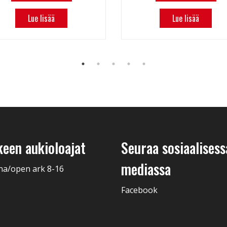
Lue lisää
Lue lisää
keen aukioloajat
Seuraa sosiaalisess
mediassa
na/open ark 8-16
Facebook