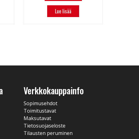
Lue lisää
a
Verkkokauppainfo
Sopimusehdot
Toimitustavat
Maksutavat
Tietosuojaseloste
Tilausten peruminen