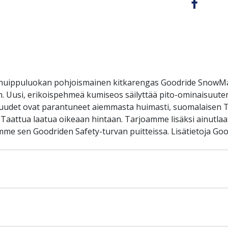
huippuluokan pohjoismainen kitkarengas Goodride SnowMa
en. Uusi, erikoispehmeä kumiseos säilyttää pito-ominaisuut
aisuudet ovat parantuneet aiemmasta huimasti, suomalaisen T
: Taattua laatua oikeaan hintaan. Tarjoamme lisäksi ainutla
mme sen Goodriden Safety-turvan puitteissa. Lisätietoja Goo