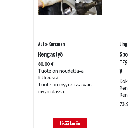
Auto-Korsman
Ling
7 W
Rengastyö
Spo
TES
80,00 €
V
: 70dB
Tuote on noudettava
 94
liikkeestä.
Kok
Tuote on myynnissä vain
Ren
myymälässä.
Ren
73,
Lisää koriin