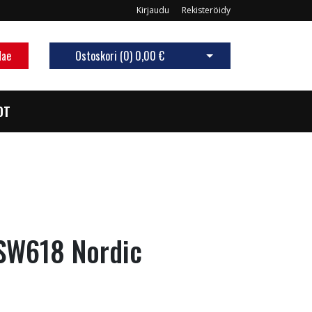
Kirjaudu
Rekisteröidy
Hae
Ostoskori (
0
)
0,00 €
Avaa ostoskori
OT
SW618 Nordic