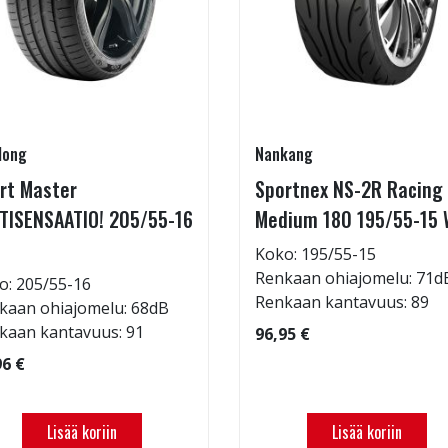
long
Nankang
rt Master
Sportnex NS-2R Racing
TISENSAATIO! 205/55-16
Medium 180 195/55-15 
Koko: 195/55-15
Renkaan ohiajomelu: 71d
o: 205/55-16
Renkaan kantavuus: 89
kaan ohiajomelu: 68dB
kaan kantavuus: 91
96,95 €
96 €
Lisää koriin
Lisää koriin