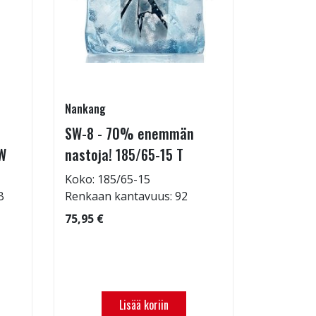
Nankang
Hankook
SW-8 - 70% enemmän
Kinergy 
W
nastoja! 185/65-15 T
14 T
Koko: 185/65-15
Koko: 17
B
Renkaan kantavuus: 92
Renkaan 
Renkaan 
75,95 €
106,95 €
Tilattava
Lisää koriin