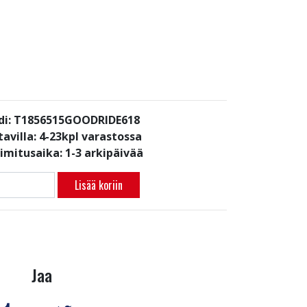
di: T1856515GOODRIDE618
avilla:
4-23kpl varastossa
oimitusaika: 1-3 arkipäivää
Lisää koriin
Jaa