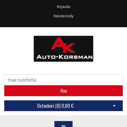
Kirjaudu
Rekisteröidy
Hae
Ostoskori (
0
)
0,00 €
Avaa os