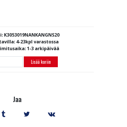
i: K3053019NANKANGNS20
avilla:
4-23kpl varastossa
oimitusaika: 1-3 arkipäivää
Lisää koriin
Jaa