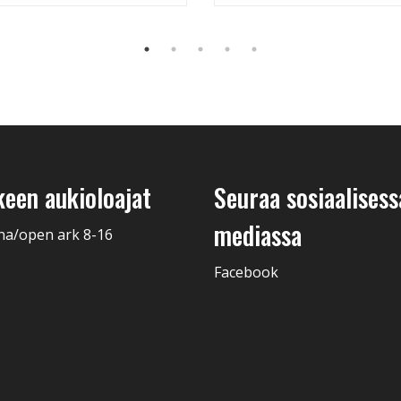
keen aukioloajat
Seuraa sosiaalisess
mediassa
na/open ark 8-16
Facebook