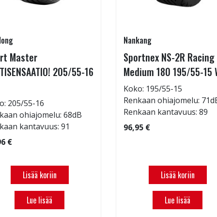
long
Nankang
rt Master
Sportnex NS-2R Racing
TISENSAATIO! 205/55-16
Medium 180 195/55-15 
Koko: 195/55-15
Renkaan ohiajomelu: 71d
o: 205/55-16
Renkaan kantavuus: 89
kaan ohiajomelu: 68dB
kaan kantavuus: 91
96,95 €
96 €
Lisää koriin
Lisää koriin
Lue lisää
Lue lisää