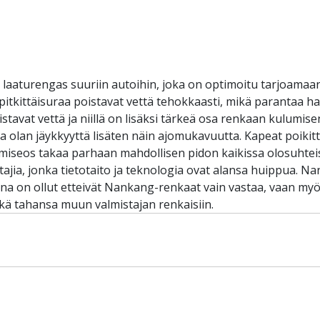
 laaturengas suuriin autoihin, joka on optimoitu tarjoama
ää pitkittäisuraa poistavat vettä tehokkaasti, mikä parantaa ha
poistavat vettä ja niillä on lisäksi tärkeä osa renkaan kulum
 olan jäykkyyttä lisäten näin ajomukavuutta. Kapeat poikit
umiseos takaa parhaan mahdollisen pidon kaikissa olosuhte
ajia, jonka tietotaito ja teknologia ovat alansa huippua. 
ena on ollut etteivät Nankang-renkaat vain vastaa, vaan myös
ä tahansa muun valmistajan renkaisiin.