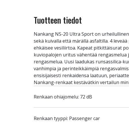
Tuotteen tiedot
Nankang NS-20 Ultra Sport on urheilullinen
sekä kuivalla että märällä asfaltilla. 4 leve
ehkäisee vesiliirtoa. Kapeat pitkittäisurat 
kuviopalojen uritus vähentää rengasmelua ja
rengasmelua. Uusi laadukas runsassilica-k
vanhimpia ja perinteikkäimpiä rengasvalmist
ensisijaisesti renkaidensa laatuun, periaatt
Nankang-renkaat kestävätkin vertailun mink
Renkaan ohiajomelu: 72 dB
Renkaan tyyppi: Passenger car