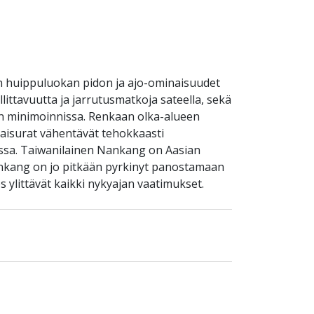
an huippuluokan pidon ja ajo-ominaisuudet
llittavuutta ja jarrutusmatkoja sateella, sekä
isen minimoinnissa. Renkaan olka-alueen
taisurat vähentävät tehokkaasti
issa. Taiwanilainen Nankang on Aasian
Nankang on jo pitkään pyrkinyt panostamaan
 ylittävät kaikki nykyajan vaatimukset.