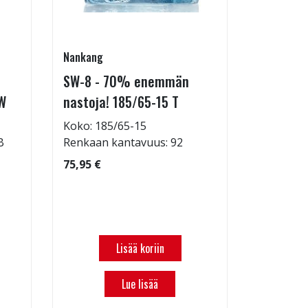
Nankang
Hankook
SW-8 - 70% enemmän
Kinergy 
W
nastoja! 185/65-15 T
14 T
Koko: 185/65-15
Koko: 17
B
Renkaan kantavuus: 92
Renkaan 
Renkaan 
75,95 €
106,95 €
Tilattava
Lisää koriin
Lue lisää