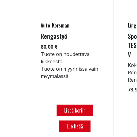
Auto-Korsman
Ling
7 W
Rengastyö
Spo
TES
80,00 €
V
: 70dB
Tuote on noudettava
 94
liikkeestä.
Kok
Tuote on myynnissä vain
Ren
myymälässä.
Ren
73,
Lisää koriin
Lue lisää