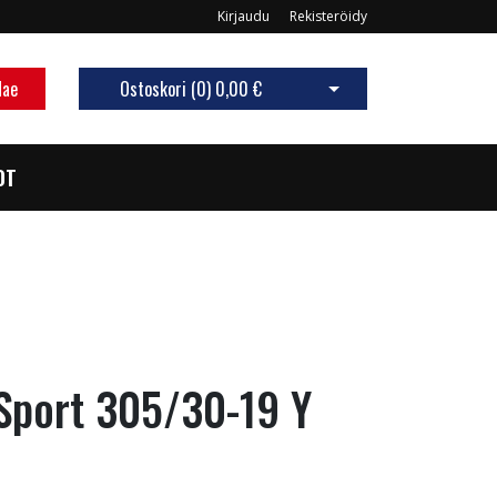
Kirjaudu
Rekisteröidy
Hae
Ostoskori (
0
)
0,00 €
Avaa ostoskori
OT
Sport 305/30-19 Y