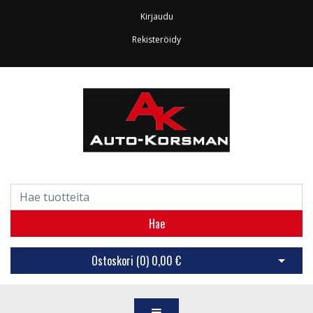
Kirjaudu
Rekisteröidy
Hae
Ostoskori (
0
)
0,00 €
Avaa os