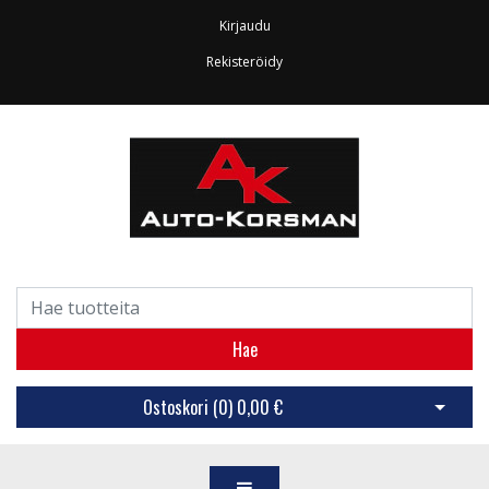
Kirjaudu
Rekisteröidy
Hae
Ostoskori (
0
)
0,00 €
Avaa os