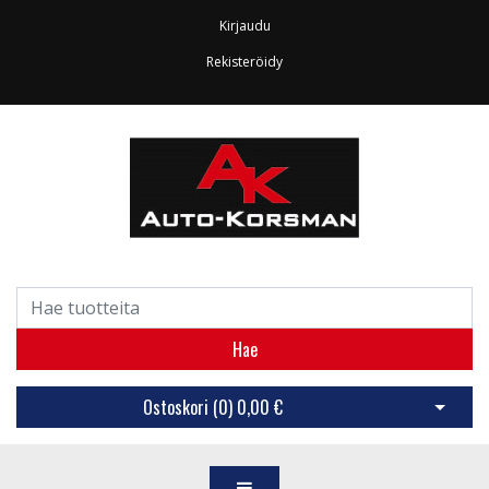
Kirjaudu
Rekisteröidy
Hae
Ostoskori (
0
)
0,00 €
Avaa os