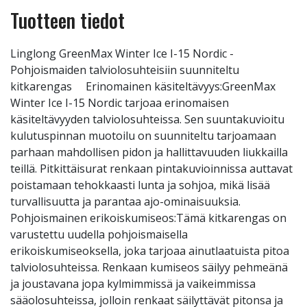
Tuotteen tiedot
Linglong GreenMax Winter Ice I-15 Nordic -
Pohjoismaiden talviolosuhteisiin suunniteltu
kitkarengas Erinomainen käsiteltävyys:GreenMax
Winter Ice I-15 Nordic tarjoaa erinomaisen
käsiteltävyyden talviolosuhteissa. Sen suuntakuvioitu
kulutuspinnan muotoilu on suunniteltu tarjoamaan
parhaan mahdollisen pidon ja hallittavuuden liukkailla
teillä. Pitkittäisurat renkaan pintakuvioinnissa auttavat
poistamaan tehokkaasti lunta ja sohjoa, mikä lisää
turvallisuutta ja parantaa ajo-ominaisuuksia.
Pohjoismainen erikoiskumiseos:Tämä kitkarengas on
varustettu uudella pohjoismaisella
erikoiskumiseoksella, joka tarjoaa ainutlaatuista pitoa
talviolosuhteissa. Renkaan kumiseos säilyy pehmeänä
ja joustavana jopa kylmimmissä ja vaikeimmissa
sääolosuhteissa, jolloin renkaat säilyttävät pitonsa ja