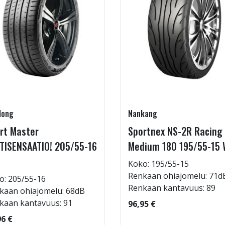
long
Nankang
rt Master
Sportnex NS-2R Racing
TISENSAATIO! 205/55-16
Medium 180 195/55-15 
Koko: 195/55-15
Renkaan ohiajomelu: 71d
o: 205/55-16
Renkaan kantavuus: 89
kaan ohiajomelu: 68dB
kaan kantavuus: 91
96,95 €
96 €