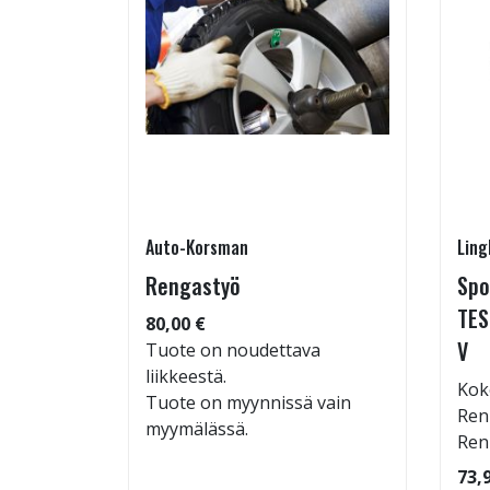
Auto-Korsman
Ling
/T white
Rengastyö
Spo
H
TES
80,00 €
V
Tuote on noudettava
liikkeestä.
: 71dB
Kok
Tuote on myynnissä vain
 96
Ren
myymälässä.
Ren
73,