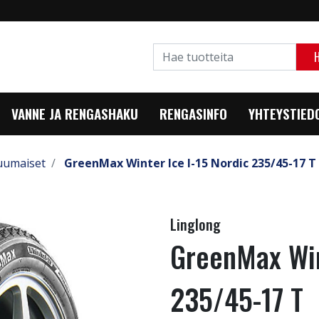
VANNE JA RENGASHAKU
RENGASINFO
YHTEYSTIED
uumaiset
GreenMax Winter Ice I-15 Nordic 235/45-17 T
Linglong
GreenMax Win
235/45-17 T