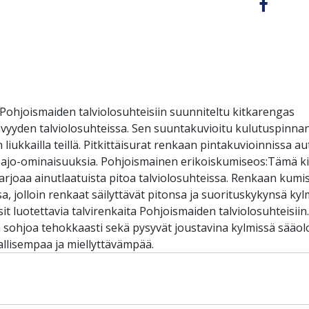
 Pohjoismaiden talviolosuhteisiin suunniteltu kitkarenga
tävyyden talviolosuhteissa. Sen suuntakuvioitu kulutuspinn
liukkailla teillä. Pitkittäisurat renkaan pintakuvioinnissa a
aa ajo-ominaisuuksia. Pohjoismainen erikoiskumiseos:Tämä k
tarjoaa ainutlaatuista pitoa talviolosuhteissa. Renkaan kum
a, jolloin renkaat säilyttävät pitonsa ja suorituskykynsä k
tsit luotettavia talvirenkaita Pohjoismaiden talviolosuhteisii
a sohjoa tehokkaasti sekä pysyvät joustavina kylmissä sääo
rvallisempaa ja miellyttävämpää.