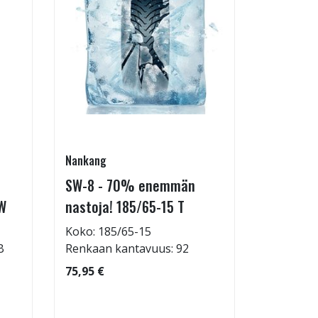
Nankang
Radburg
SW-8 - 70% enemmän
Pacer -p
W
nastoja! 185/65-15 T
175/65-1
Koko: 185/65-15
Koko: 17
B
Renkaan kantavuus: 92
Renkaan 
75,95 €
31,95 €