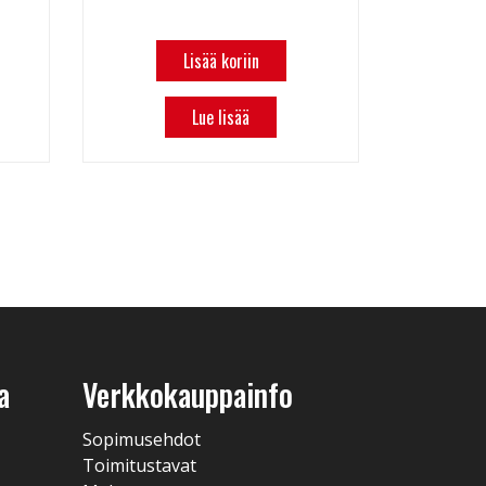
Lisää koriin
Lue lisää
a
Verkkokauppainfo
Sopimusehdot
Toimitustavat