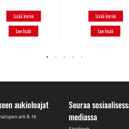
Lisää koriin
Lisää koriin
Lue lisää
Lue lisää
keen aukioloajat
Seuraa sosiaalisess
mediassa
na/open ark 8-16
Facebook