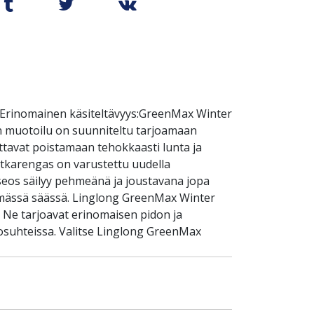
s Erinomainen käsiteltävyys:GreenMax Winter
an muotoilu on suunniteltu tarjoamaan
uttavat poistamaan tehokkaasti lunta ja
itkarengas on varustettu uudella
iseos säilyy pehmeänä ja joustavana jopa
ylmässä säässä. Linglong GreenMax Winter
n. Ne tarjoavat erinomaisen pidon ja
losuhteissa. Valitse Linglong GreenMax