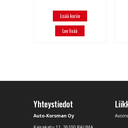
Lisää koriin
Lue lisää
Yhteystiedot
Liik
Auto-Korsman Oy
Avoin
Kairakatu 11, 26100 RAUMA