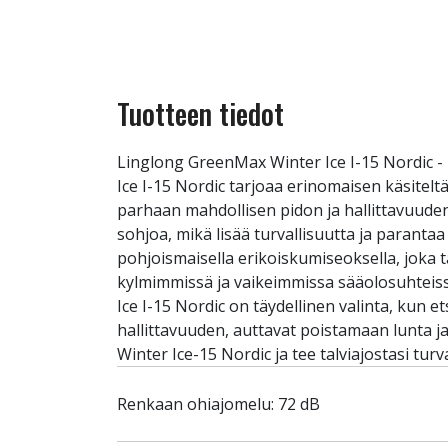
Tuotteen tiedot
Linglong GreenMax Winter Ice I-15 Nordic -
Ice I-15 Nordic tarjoaa erinomaisen käsitel
parhaan mahdollisen pidon ja hallittavuuden 
sohjoa, mikä lisää turvallisuutta ja parant
pohjoismaisella erikoiskumiseoksella, joka 
kylmimmissä ja vaikeimmissa sääolosuhteiss
Ice I-15 Nordic on täydellinen valinta, kun e
hallittavuuden, auttavat poistamaan lunta j
Winter Ice-15 Nordic ja tee talviajostasi tu
Renkaan ohiajomelu: 72 dB