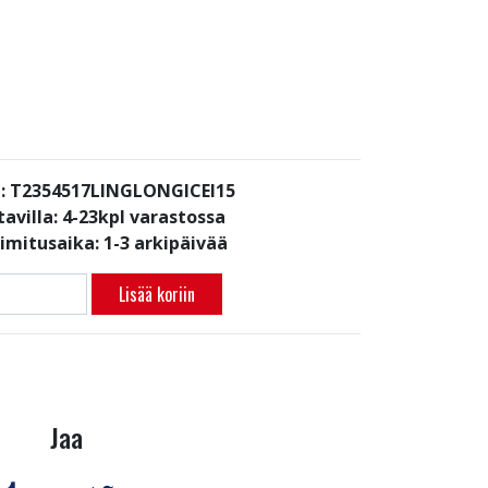
: T2354517LINGLONGICEI15
avilla:
4-23kpl varastossa
oimitusaika: 1-3 arkipäivää
Lisää koriin
Jaa