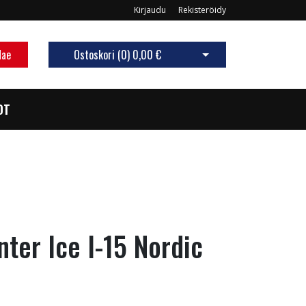
Kirjaudu
Rekisteröidy
Hae
Ostoskori (
0
)
0,00 €
Avaa ostoskori
OT
ter Ice I-15 Nordic