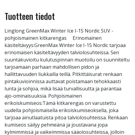
Tuotteen tiedot
Linglong GreenMax Winter Ice I-15 Nordic SUV -
pohjoismainen kitkarengas Erinomainen
käsiteltävyys:GreenMax Winter Ice I-15 Nordic tarjoaa
erinomaisen käsiteltävyyden talviolosuhteissa. Sen
suuntakuvioitu kulutuspinnan muotoilu on suunniteltu
tarjoamaan parhaan mahdollisen pidon ja
hallittavuuden liukkailla teillä. Pitkittäisurat renkaan
pintakuvioinnissa auttavat poistamaan tehokkaasti
lunta ja sohjoa, mikä lisää turvallisuutta ja parantaa
ajo-ominaisuuksia. Pohjoismainen
erikoiskumiseos:Tämä kitkarengas on varustettu
uudella pohjoismaisella erikoiskumiseoksella, joka
tarjoaa ainutlaatuista pitoa talviolosuhteissa. Renkaan
kumiseos säilyy pehmeänä ja joustavana jopa
kylmimmissä ja vaikeimmissa sääolosuhteissa, jolloin