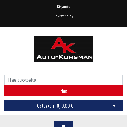
Kirjaudu
Rekisteröidy
Hae
Ostoskori (
0
)
0,00 €
Avaa os