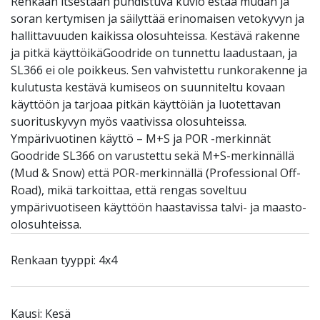
Renkaan itsestään puhdistuva kuvio estää mudan ja
soran kertymisen ja säilyttää erinomaisen vetokyvyn ja
hallittavuuden kaikissa olosuhteissa. Kestävä rakenne
ja pitkä käyttöikäGoodride on tunnettu laadustaan, ja
SL366 ei ole poikkeus. Sen vahvistettu runkorakenne ja
kulutusta kestävä kumiseos on suunniteltu kovaan
käyttöön ja tarjoaa pitkän käyttöiän ja luotettavan
suorituskyvyn myös vaativissa olosuhteissa.
Ympärivuotinen käyttö – M+S ja POR -merkinnät
Goodride SL366 on varustettu sekä M+S-merkinnällä
(Mud & Snow) että POR-merkinnällä (Professional Off-
Road), mikä tarkoittaa, että rengas soveltuu
ympärivuotiseen käyttöön haastavissa talvi- ja maasto-
olosuhteissa.
Renkaan tyyppi: 4x4
Kausi: Kesä