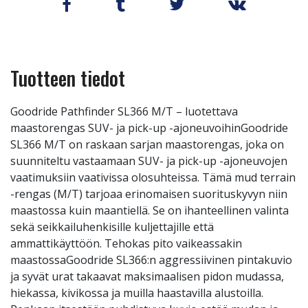
Tuotteen tiedot
Goodride Pathfinder SL366 M/T – luotettava
maastorengas SUV- ja pick-up -ajoneuvoihinGoodride
SL366 M/T on raskaan sarjan maastorengas, joka on
suunniteltu vastaamaan SUV- ja pick-up -ajoneuvojen
vaatimuksiin vaativissa olosuhteissa. Tämä mud terrain
-rengas (M/T) tarjoaa erinomaisen suorituskyvyn niin
maastossa kuin maantiellä. Se on ihanteellinen valinta
sekä seikkailuhenkisille kuljettajille että
ammattikäyttöön. Tehokas pito vaikeassakin
maastossaGoodride SL366:n aggressiivinen pintakuvio
ja syvät urat takaavat maksimaalisen pidon mudassa,
hiekassa, kivikossa ja muilla haastavilla alustoilla.