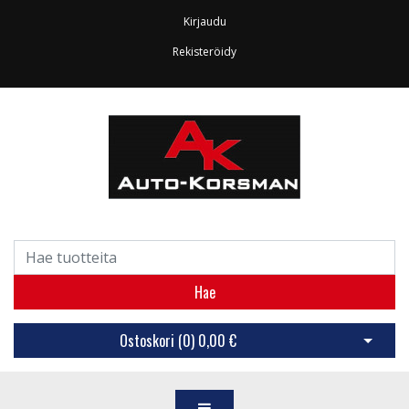
Kirjaudu
Rekisteröidy
Hae
Ostoskori (
0
)
0,00 €
Avaa os