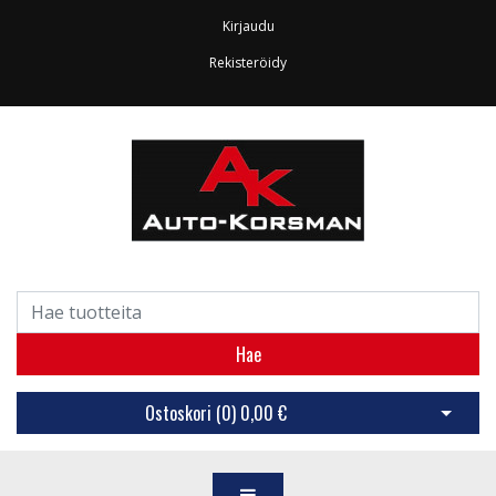
Kirjaudu
Rekisteröidy
Hae
Ostoskori (
0
)
0,00 €
Avaa os