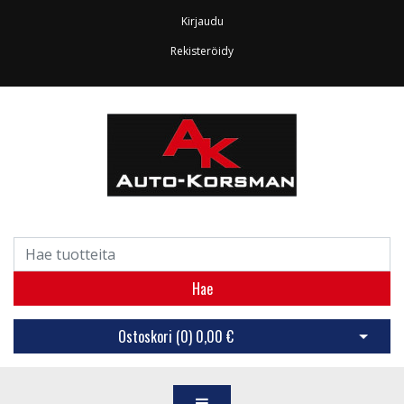
Kirjaudu
Rekisteröidy
Hae
Ostoskori (
0
)
0,00 €
Avaa os