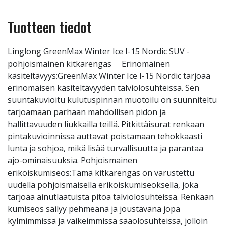
Tuotteen tiedot
Linglong GreenMax Winter Ice I-15 Nordic SUV -
pohjoismainen kitkarengas Erinomainen
käsiteltävyys:GreenMax Winter Ice I-15 Nordic tarjoaa
erinomaisen käsiteltävyyden talviolosuhteissa. Sen
suuntakuvioitu kulutuspinnan muotoilu on suunniteltu
tarjoamaan parhaan mahdollisen pidon ja
hallittavuuden liukkailla teillä. Pitkittäisurat renkaan
pintakuvioinnissa auttavat poistamaan tehokkaasti
lunta ja sohjoa, mikä lisää turvallisuutta ja parantaa
ajo-ominaisuuksia. Pohjoismainen
erikoiskumiseos:Tämä kitkarengas on varustettu
uudella pohjoismaisella erikoiskumiseoksella, joka
tarjoaa ainutlaatuista pitoa talviolosuhteissa. Renkaan
kumiseos säilyy pehmeänä ja joustavana jopa
kylmimmissä ja vaikeimmissa sääolosuhteissa, jolloin