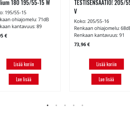
ium 180 195/55-15 W
TESTISENSAATIO! 205/5
V
o: 195/55-15
kaan ohiajomelu: 71dB
Koko: 205/55-16
kaan kantavuus: 89
Renkaan ohiajomelu: 68d
Renkaan kantavuus: 91
95 €
73,96 €
Lisää koriin
Lisää koriin
Lue lisää
Lue lisää