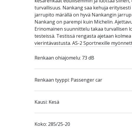
kesärenkaat edullisemmin ja luottaa siihen, 
turvallisuus. Nankang saa kehuja erityisest
jarrupito märällä on hyvä Nankangin jarrupi
Nankang on parempi kuin Michelin. Ajettavu
Erinomainen suunnittelu takaa turvallisen 
testeissä. Testissä rengasta ajetaan kolmea
vierintävastusta. AS-2 Sportnexille myönne
Renkaan ohiajomelu: 73 dB
Renkaan tyyppi: Passenger car
Kausi: Kesä
Koko: 285/25-20