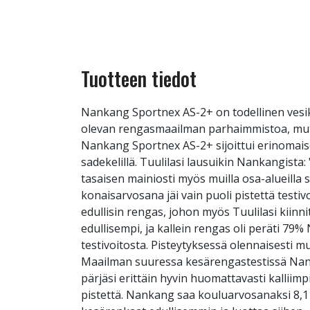
Tuotteen tiedot
Nankang Sportnex AS-2+ on todellinen vesike
olevan rengasmaailman parhaimmistoa, mutta 
Nankang Sportnex AS-2+ sijoittui erinomaise
sadekelillä. Tuulilasi lausuikin Nankangista
tasaisen mainiosti myös muilla osa-alueill
konaisarvosana jäi vain puoli pistettä testiv
edullisin rengas, johon myös Tuulilasi kiinn
edullisempi, ja kallein rengas oli peräti 79%
testivoitosta. Pisteytyksessä olennaisesti
Maailman suuressa kesärengastestissä Nank
pärjäsi erittäin hyvin huomattavasti kallii
pistettä. Nankang saa kouluarvosanaksi 8,1 ja