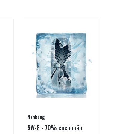
Nankang
Goodride
SW-8 - 70% enemmän
SU318 H/