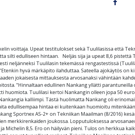
lin voittaja. Upeat testitulokset sekä Tuulilasissa että T
silti edulliseen hintaan. Neljäs sija ja upeat 8,6 pistettä
sti neljänneksi Tuulilasin tekemässä rengastestissä (Tuulila
: "Etenkin hyvä märkäpito ilahduttaa. Sateella ajokäytös on 
a saaden jokaisesta mittauksesta arvosanaksi vähintään kah
oitosta. "Hinnaltaan edullinen Nankang yllätti parantuneilla 
itti huomiota. Tuulilasi kertoi Nankangin olleen jopa 50 euro
 Nankangia kalliimpi. Tästä huolimatta Nankang oli erinomaise
 muita edullisempaa hintaa ei kuitenkaan huomioitu mitenk
ang Sportnex AS-2+ on Tekniikan Maailman (8/2016) kesäre
mpien merkkirenkaiden joukossa. Lopputuloksessa arvosanaero
 Michelin 8,5. Ero on häilyvän pieni. Tulos on herkkua kaikill