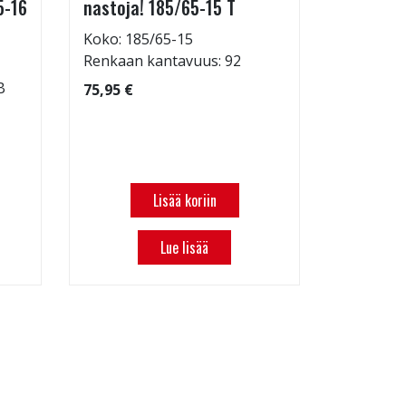
5-16
nastoja! 185/65-15 T
Koko: 21
Renkaan 
Koko: 185/65-15
Renkaan 
Renkaan kantavuus: 92
97,97 €
B
75,95 €
Lisää koriin
Lue lisää