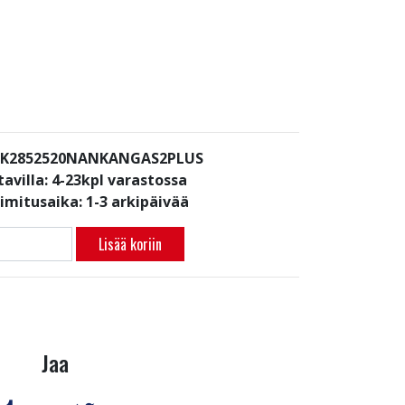
: K2852520NANKANGAS2PLUS
avilla:
4-23kpl varastossa
oimitusaika: 1-3 arkipäivää
Lisää koriin
Jaa