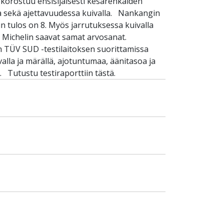
ä korostuu ensisijaisesti kesärenkaiden
ssa sekä ajettavuudessa kuivalla. Nankangin
n tulos on 8. Myös jarrutuksessa kuivalla
a Michelin saavat samat arvosanat.
 TÜV SUD -testilaitoksen suorittamissa
lla ja märällä, ajotuntumaa, äänitasoa ja
 Tutustu testiraporttiin tästä.