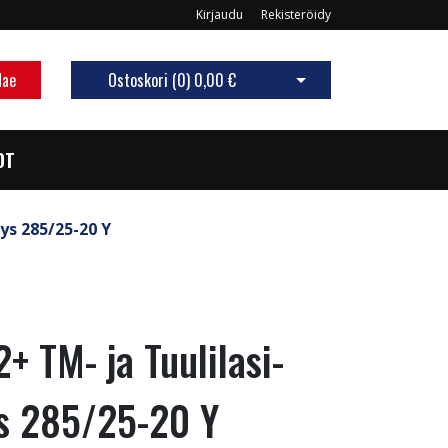
Kirjaudu
Rekisteröidy
Hae
Ostoskori (
0
)
0,00 €
Avaa ostoskori
OT
ys 285/25-20 Y
+ TM- ja Tuulilasi-
s 285/25-20 Y