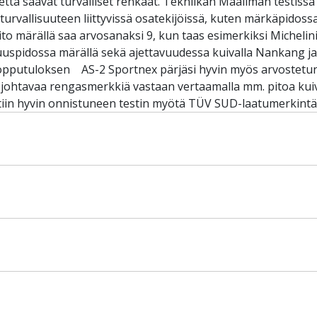
että saavat turvalliset renkaat. Tekniikan Maailman testiss
i turvallisuuteen liittyvissä osatekijöissä, kuten märkäpido
to märällä saa arvosanaksi 9, kun taas esimerkiksi Michelini
uspidossa märällä sekä ajettavuudessa kuivalla Nankang j
lopputuloksen AS-2 Sportnex pärjäsi hyvin myös arvostetun
 johtavaa rengasmerkkiä vastaan vertaamalla mm. pitoa kuiva
ttiin hyvin onnistuneen testin myötä TÜV SUD-laatumerkintä.