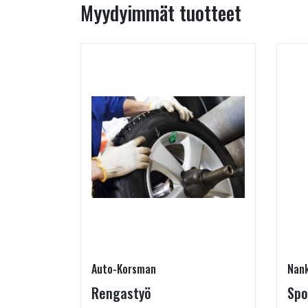
Myydyimmät tuotteet
Auto-Korsman
Nan
RJOUS!
Rengastyö
Spo