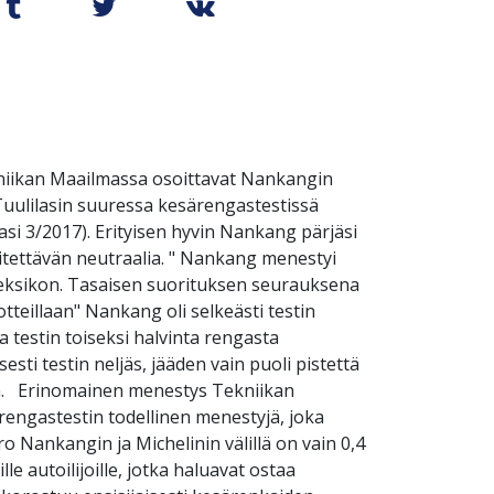
ekniikan Maailmassa osoittavat Nankangin
 Tuulilasin suuressa kesärengastestissä
si 3/2017). Erityisen hyvin Nankang pärjäsi
kiitettävän neutraalia. " Nankang menestyi
deksikon. Tasaisen suorituksen seurauksena
otteillaan" Nankang oli selkeästi testin
a testin toiseksi halvinta rengasta
sti testin neljäs, jääden vain puoli pistettä
ään. Erinomainen menestys Tekniikan
ngastestin todellinen menestyjä, joka
 Nankangin ja Michelinin välillä on vain 0,4
e autoilijoille, jotka haluavat ostaa