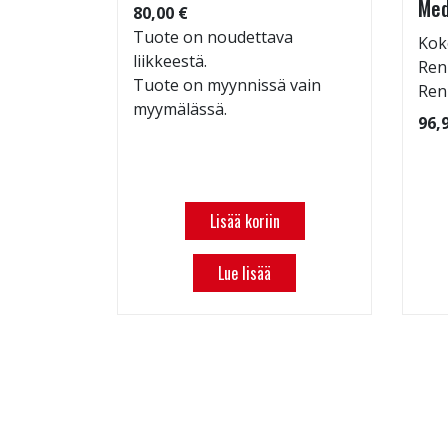
Med
80,00 €
Tuote on noudettava
Kok
liikkeestä.
 109
Ren
Tuote on myynnissä vain
Ren
myymälässä.
96,
Lisää koriin
Lue lisää