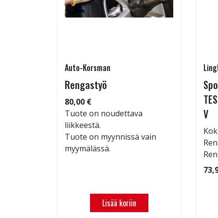
Auto-Korsman
Ling
7 W
Rengastyö
Spo
TES
80,00 €
V
: 70dB
Tuote on noudettava
 94
liikkeestä.
Kok
Tuote on myynnissä vain
Ren
myymälässä.
Ren
73,
Lisää koriin