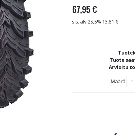
67,95 €
sis. alv 25,5% 13,81 €
Tuote
Tuote saat
Arvioitu t
Määrä