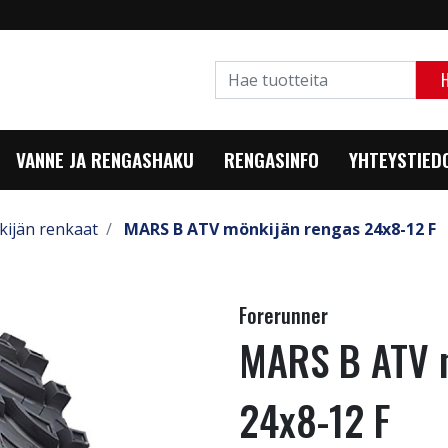
VANNE JA RENGASHAKU
RENGASINFO
YHTEYSTIED
ijän renkaat
MARS B ATV mönkijän rengas 24x8-12 F
Forerunner
MARS B ATV 
24x8-12 F