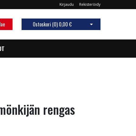
Kirjaudu
Rekisteröidy
Hae
Ostoskori (
0
)
0,00 €
Avaa ostoskori
OT
mönkijän rengas