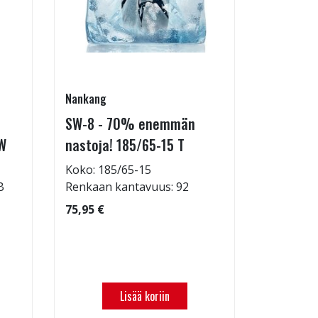
Nankang
Hankook
SW-8 - 70% enemmän
I*PIKE L
W
nastoja! 185/65-15 T
215/65-
Koko: 185/65-15
Koko: 21
B
Renkaan kantavuus: 92
Renkaan 
75,95 €
169,95 €
Lisää koriin