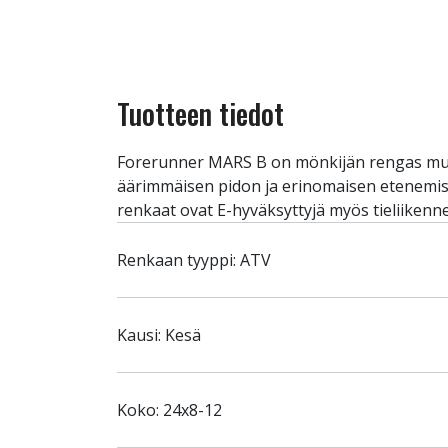
Tuotteen tiedot
Forerunner MARS B on mönkijän rengas mutai
äärimmäisen pidon ja erinomaisen etenemisky
renkaat ovat E-hyväksyttyjä myös tieliikenn
Renkaan tyyppi: ATV
Kausi: Kesä
Koko: 24x8-12