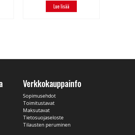
Lue lisää
a
Verkkokauppainfo
Sopimusehdot
Toimitustavat
Maksutavat
Tietosuojaseloste
Tilausten peruminen