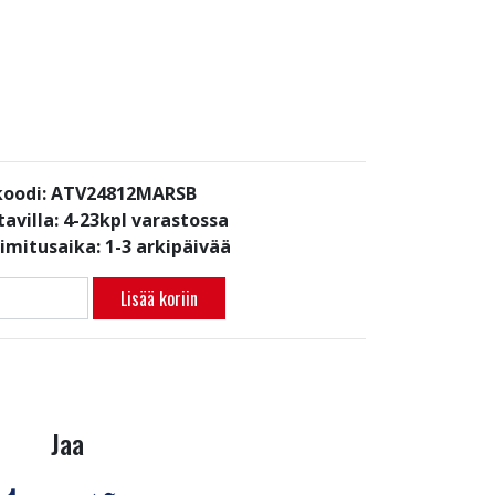
koodi: ATV24812MARSB
avilla:
4-23kpl varastossa
oimitusaika: 1-3 arkipäivää
Lisää koriin
Jaa