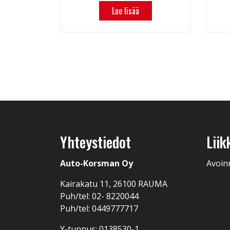
Lue lisää
Yhteystiedot
Liik
Auto-Korsman Oy
Avoin
Kairakatu 11, 26100 RAUMA
Puh/tel: 02- 8220044
Puh/tel: 0449777717
Y-tunnus: 0138530-1