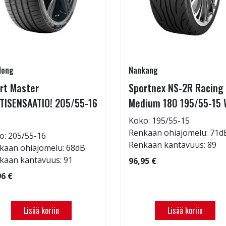
long
Nankang
rt Master
Sportnex NS-2R Racing
TISENSAATIO! 205/55-16
Medium 180 195/55-15 
Koko: 195/55-15
Renkaan ohiajomelu: 71d
o: 205/55-16
Renkaan kantavuus: 89
kaan ohiajomelu: 68dB
kaan kantavuus: 91
96,95 €
96 €
Lisää koriin
Lisää koriin