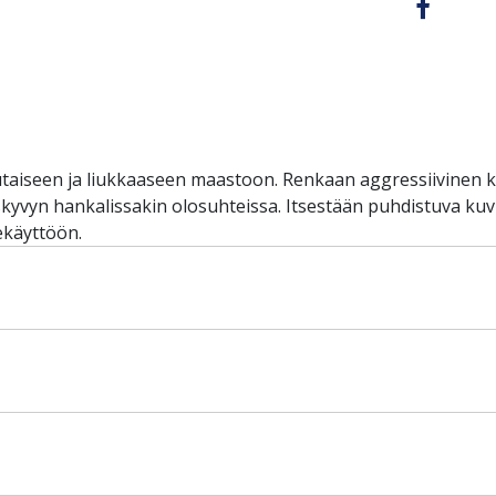
seen ja liukkaaseen maastoon. Renkaan aggressiivinen kuvi
vyn hankalissakin olosuhteissa. Itsestään puhdistuva kuvioi
ekäyttöön.