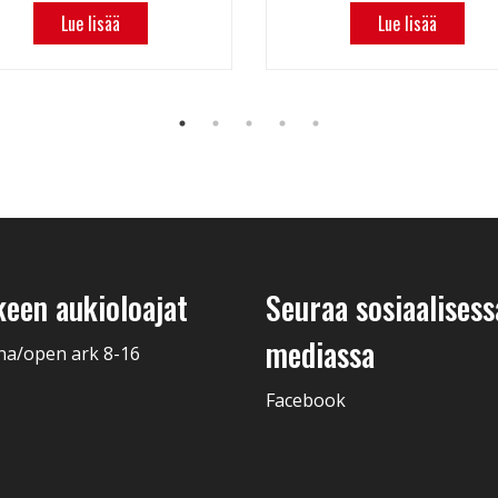
Lue lisää
Lue lisää
keen aukioloajat
Seuraa sosiaalisess
mediassa
na/open ark 8-16
Facebook