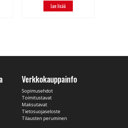
Lue lisää
a
Verkkokauppainfo
Sopimusehdot
Toimitustavat
Maksutavat
Tietosuojaseloste
Tilausten peruminen