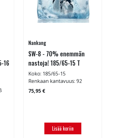
Nankang
Goodride
SW-8 - 70% enemmän
SU318 H/
5-16
nastoja! 185/65-15 T
Koko: 21
Renkaan 
Koko: 185/65-15
Renkaan 
Renkaan kantavuus: 92
97,97 €
B
75,95 €
Lisää koriin