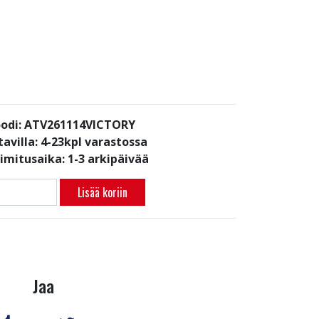
odi: ATV261114VICTORY
avilla:
4-23kpl varastossa
oimitusaika: 1-3 arkipäivää
Lisää koriin
Jaa