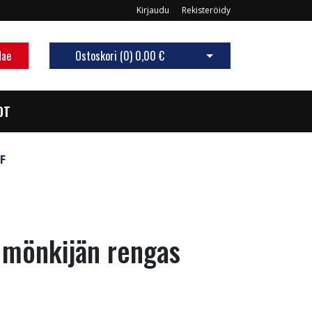
Kirjaudu
Rekisteröidy
Hae
Ostoskori (
0
)
0,00 €
Avaa ostoskori
OT
F
mönkijän rengas