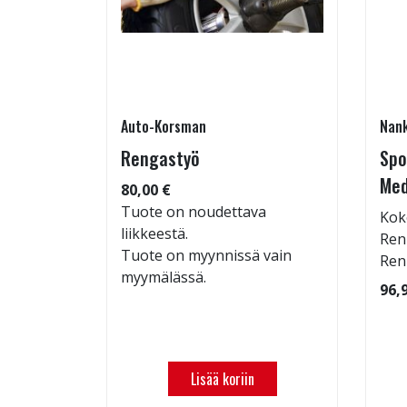
Auto-Korsman
Nan
 7x16
Rengastyö
Spo
Med
80,00 €
Tuote on noudettava
Kok
liikkeestä.
Ren
Tuote on myynnissä vain
Ren
myymälässä.
96,
Lisää koriin