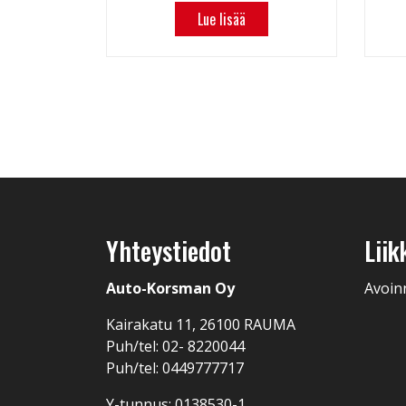
Lue lisää
Yhteystiedot
Liik
Auto-Korsman Oy
Avoin
Kairakatu 11, 26100 RAUMA
Puh/tel: 02- 8220044
Puh/tel: 0449777717
Y-tunnus: 0138530-1