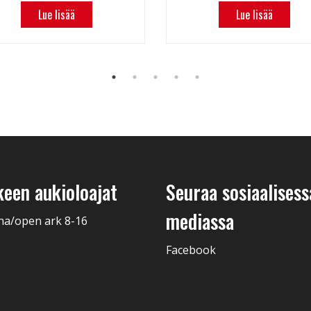
Lue lisää
Lue lisää
keen aukioloajat
Seuraa sosiaalisess
mediassa
na/open ark 8-16
Facebook