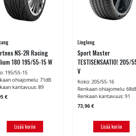
kang
Linglong
rtnex NS-2R Racing
Sport Master
ium 180 195/55-15 W
TESTISENSAATIO! 205/5
V
o: 195/55-15
kaan ohiajomelu: 71dB
Koko: 205/55-16
kaan kantavuus: 89
Renkaan ohiajomelu: 68d
Renkaan kantavuus: 91
95 €
73,96 €
Lisää koriin
Lisää koriin