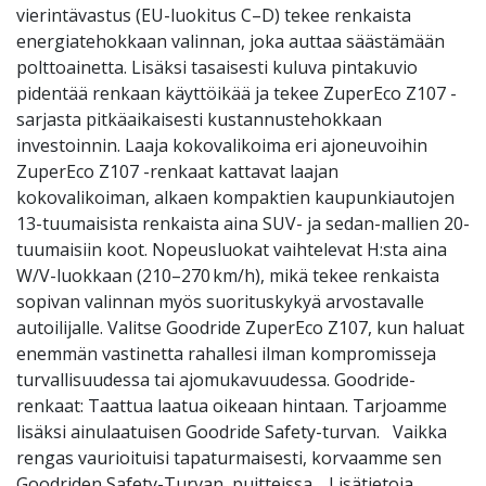
vierintävastus (EU-luokitus C–D) tekee renkaista
energiatehokkaan valinnan, joka auttaa säästämään
polttoainetta. Lisäksi tasaisesti kuluva pintakuvio
pidentää renkaan käyttöikää ja tekee ZuperEco Z107 -
sarjasta pitkäaikaisesti kustannustehokkaan
investoinnin. Laaja kokovalikoima eri ajoneuvoihin
ZuperEco Z107 -renkaat kattavat laajan
kokovalikoiman, alkaen kompaktien kaupunkiautojen
13-tuumaisista renkaista aina SUV- ja sedan-mallien 20-
tuumaisiin koot. Nopeusluokat vaihtelevat H:sta aina
W/V-luokkaan (210–270 km/h), mikä tekee renkaista
sopivan valinnan myös suorituskykyä arvostavalle
autoilijalle. Valitse Goodride ZuperEco Z107, kun haluat
enemmän vastinetta rahallesi ilman kompromisseja
turvallisuudessa tai ajomukavuudessa. Goodride-
renkaat: Taattua laatua oikeaan hintaan. Tarjoamme
lisäksi ainulaatuisen Goodride Safety-turvan. Vaikka
rengas vaurioituisi tapaturmaisesti, korvaamme sen
Goodriden Safety-Turvan puitteissa. Lisätietoja