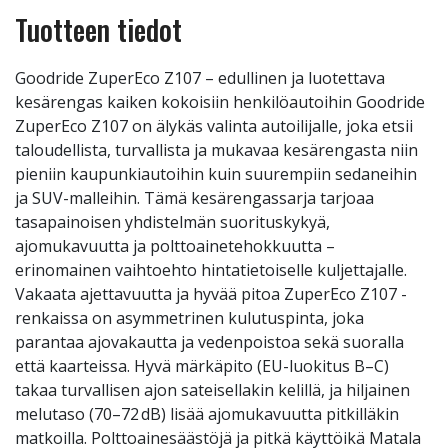
Tuotteen tiedot
Goodride ZuperEco Z107 – edullinen ja luotettava
kesärengas kaiken kokoisiin henkilöautoihin Goodride
ZuperEco Z107 on älykäs valinta autoilijalle, joka etsii
taloudellista, turvallista ja mukavaa kesärengasta niin
pieniin kaupunkiautoihin kuin suurempiin sedaneihin
ja SUV-malleihin. Tämä kesärengassarja tarjoaa
tasapainoisen yhdistelmän suorituskykyä,
ajomukavuutta ja polttoainetehokkuutta –
erinomainen vaihtoehto hintatietoiselle kuljettajalle.
Vakaata ajettavuutta ja hyvää pitoa ZuperEco Z107 -
renkaissa on asymmetrinen kulutuspinta, joka
parantaa ajovakautta ja vedenpoistoa sekä suoralla
että kaarteissa. Hyvä märkäpito (EU-luokitus B–C)
takaa turvallisen ajon sateisellakin kelillä, ja hiljainen
melutaso (70–72 dB) lisää ajomukavuutta pitkilläkin
matkoilla. Polttoainesäästöjä ja pitkä käyttöikä Matala