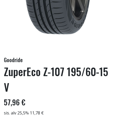
Goodride
ZuperEco Z-107 195/60-15
V
57,96 €
sis. alv 25,5% 11,78 €