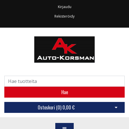
Kirjaudu
Rekisteröidy
Hae
Ostoskori (
0
)
0,00 €
Avaa os