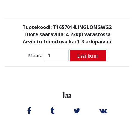
Tuotekoodi: T1657014LINGLONGWG2
Tuote saatavilla:
4-23kpl varastossa
Arvioitu toimitusaika: 1-3 arkipäivää
Lisää koriin
Määrä
Jaa