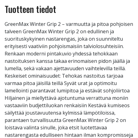
Tuotteen tiedot
GreenMax Winter Grip 2 – varmuutta ja pitoa pohjoisen
talveen GreenMax Winter Grip 2 on edullinen ja
suorituskykyinen nastarengas, joka on suunniteltu
erityisesti vaativiin pohjoismaisiin talviolosuhteisiin.
Renkaan moderni pintakuvio yhdessä tehokkaan
nastoituksen kanssa takaa erinomaisen pidon jäällä ja
lumella, sekä vakaan ajettavuuden vaihtelevilla teillä.
Keskeiset ominaisuudet: Tehokas nastoitus tarjoaa
varmaa pitoa jäisillä teillä Syvät urat ja optimoitu
lamellointi parantavat lumipitoa ja estävät sohjoliirtoa
Hiljainen ja miellyttävä ajotuntuma verrattuna moniin
vastaaviin budjettiluokan renkaisiin Kestävä kumiseos
säilyttää joustavuutensa kylmissä lämpötiloissa,
parantaen turvallisuutta GreenMax Winter Grip 2 on
loistava valinta sinulle, joka etsit luotettavaa
nastarengasta edulliseen hintaan ilman kompromisseja