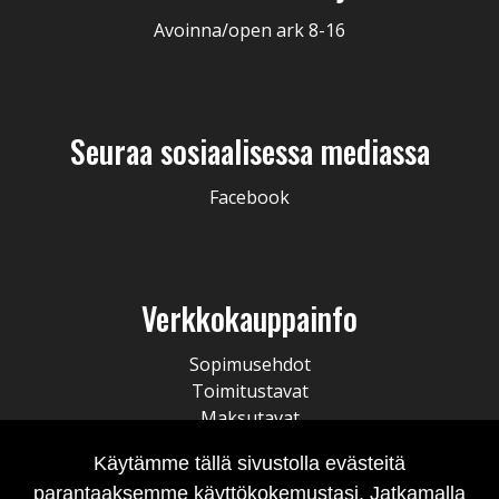
Avoinna/open ark 8-16
Seuraa sosiaalisessa mediassa
Facebook
Verkkokauppainfo
Sopimusehdot
Toimitustavat
Maksutavat
Tietosuojaseloste
Käytämme tällä sivustolla evästeitä
Tilausten peruminen
parantaaksemme käyttökokemustasi. Jatkamalla