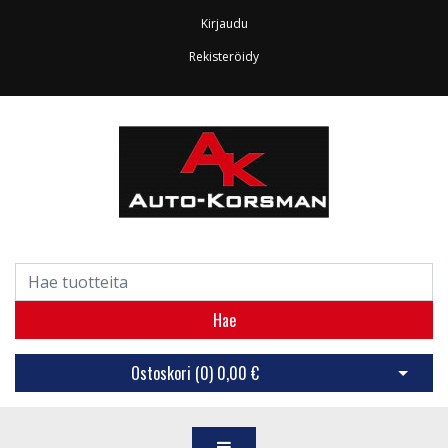
Kirjaudu
Rekisteröidy
Hae
Ostoskori (
0
)
0,00 €
Avaa os