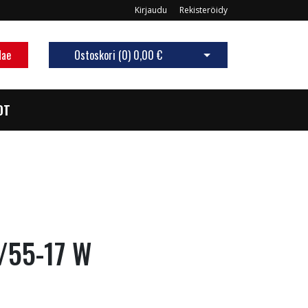
Kirjaudu
Rekisteröidy
Hae
Ostoskori (
0
)
0,00 €
Avaa ostoskori
OT
/55-17 W