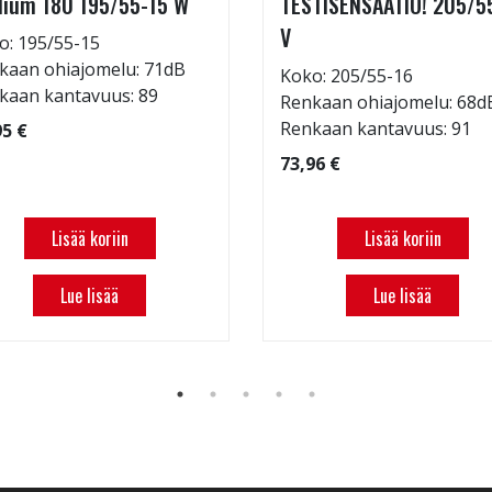
ium 180 195/55-15 W
TESTISENSAATIO! 205/5
V
o: 195/55-15
kaan ohiajomelu: 71dB
Koko: 205/55-16
kaan kantavuus: 89
Renkaan ohiajomelu: 68d
Renkaan kantavuus: 91
95 €
73,96 €
Lisää koriin
Lisää koriin
Lue lisää
Lue lisää