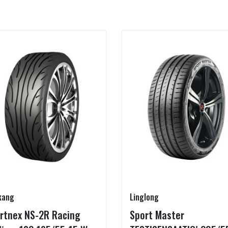
kang
Linglong
rtnex NS-2R Racing
Sport Master