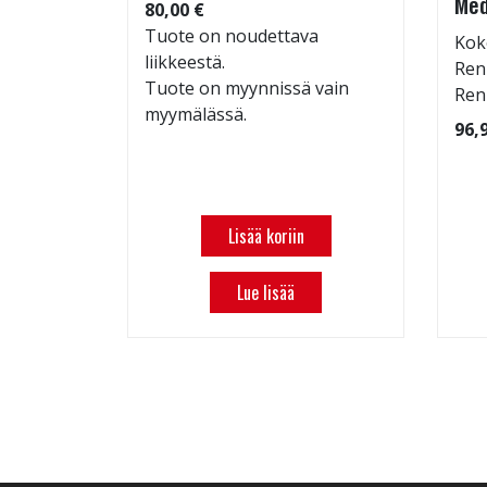
Med
80,00 €
Tuote on noudettava
Kok
liikkeestä.
 109
Ren
Tuote on myynnissä vain
Ren
myymälässä.
96,
Lisää koriin
Lue lisää