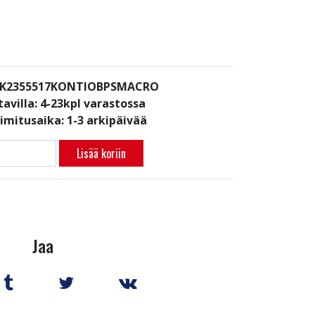
: K2355517KONTIOBPSMACRO
avilla:
4-23kpl varastossa
oimitusaika: 1-3 arkipäivää
Lisää koriin
Jaa