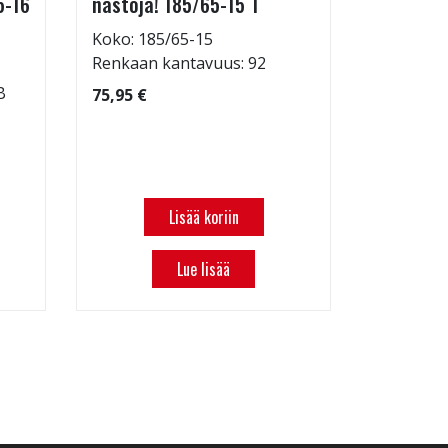
5-16
nastoja! 185/65-15 T
Koko: 21
Renkaan 
Koko: 185/65-15
Renkaan 
Renkaan kantavuus: 92
97,97 €
B
75,95 €
Lisää koriin
Lue lisää