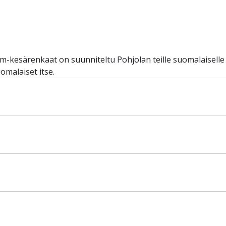
esärenkaat on suunniteltu Pohjolan teille suomalaiselle 
et suomalaiset itse.