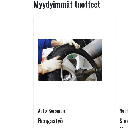
Myydyimmät tuotteet
Auto-Korsman
Nan
RJOUS!
Rengastyö
Spo