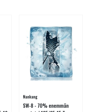
Nankang
Goodride
SW-8 - 70% enemmän
SU318 H/