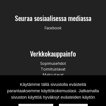
Seuraa sosiaalisessa mediassa
Facebook
Verkkokauppainfo
Sopimusehdot
Toimitustavat
Maksutavat
Tietosuojaseloste
Käytämme tällä sivustolla evästeitä
Tilausten peruminen
parantaaksemme käyttökokemustasi. Jatkamalla
sivuston käyttöä hyväksyt evästeiden käytön