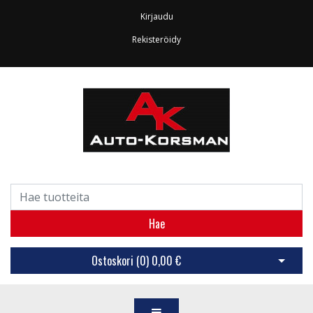
Kirjaudu
Rekisteröidy
Hae
Ostoskori (
0
)
0,00 €
Avaa os