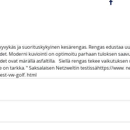
yvykäs ja suorituskykyinen kesärengas. Rengas edustaa uu
uudet. Moderni kuviointi on optimoitu parhaan tuloksen saav
t ovat märällä asfaltilla. Siellä rengas tekee vaikutuksen no
e on tarkka. " Saksalaisen Netzweltin testissähttps://www. 
st-vw-golf. html