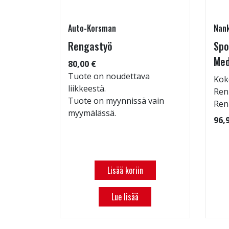
Auto-Korsman
Nan
RJOUS!
Rengastyö
Spo
Med
80,00 €
Tuote on noudettava
Kok
liikkeestä.
 109
Ren
Tuote on myynnissä vain
Ren
myymälässä.
96,
Lisää koriin
Lue lisää