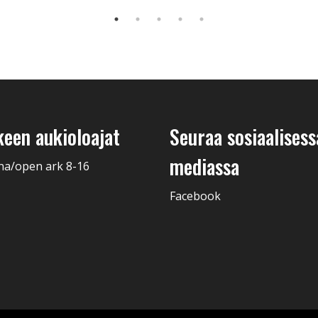
keen aukioloajat
Seuraa sosiaalisess
mediassa
na/open ark 8-16
Facebook