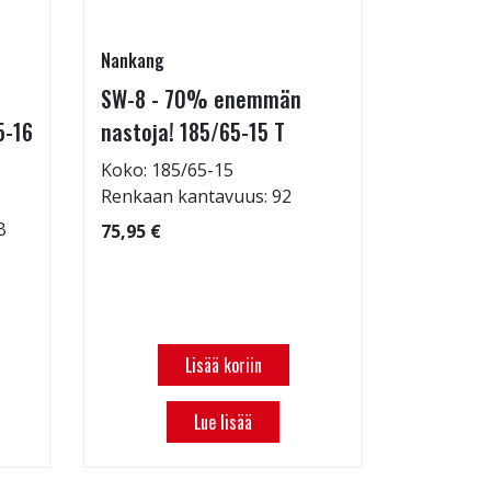
Nankang
Goodride
SW-8 - 70% enemmän
SU318 H/
5-16
nastoja! 185/65-15 T
Koko: 21
Renkaan 
Koko: 185/65-15
Renkaan 
Renkaan kantavuus: 92
97,97 €
B
75,95 €
Lisää koriin
Lue lisää