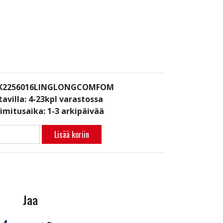
: K2256016LINGLONGCOMFOM
avilla:
4-23kpl varastossa
oimitusaika: 1-3 arkipäivää
Lisää koriin
Jaa