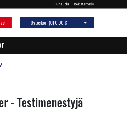
Kirjaudu
Rekisteröidy
Hae
Ostoskori (
0
)
0,00 €
Avaa ostoskori
OT
V
r - Testimenestyjä