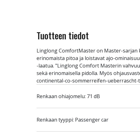
Tuotteen tiedot
Linglong ComfortMaster on Master-sarjan k
erinomaista pitoa ja loistavat ajo-ominais
-laatua. "Linglong Comfort Masterin vahvuude
sekä erinomaisella pidolla. Myös ohjausvast
continental-co-sommerreifen-ueberrascht-te
Renkaan ohiajomelu: 71 dB
Renkaan tyyppi: Passenger car