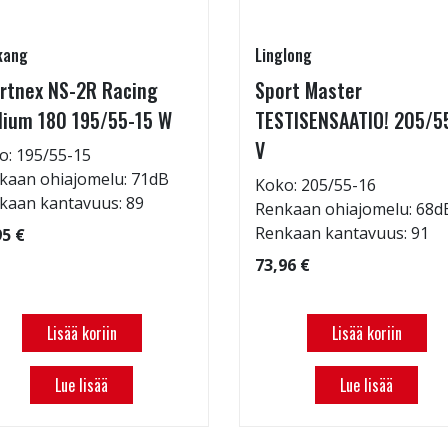
kang
Linglong
rtnex NS-2R Racing
Sport Master
ium 180 195/55-15 W
TESTISENSAATIO! 205/5
V
o: 195/55-15
kaan ohiajomelu: 71dB
Koko: 205/55-16
kaan kantavuus: 89
Renkaan ohiajomelu: 68d
Renkaan kantavuus: 91
95 €
73,96 €
Lisää koriin
Lisää koriin
Lue lisää
Lue lisää