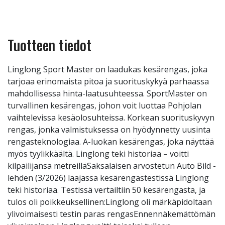
Tuotteen tiedot
Linglong Sport Master on laadukas kesärengas, joka
tarjoaa erinomaista pitoa ja suorituskykyä parhaassa
mahdollisessa hinta-laatusuhteessa. SportMaster on
turvallinen kesärengas, johon voit luottaa Pohjolan
vaihtelevissa kesäolosuhteissa. Korkean suorituskyvyn
rengas, jonka valmistuksessa on hyödynnetty uusinta
rengasteknologiaa. A-luokan kesärengas, joka näyttää
myös tyylikkäältä. Linglong teki historiaa – voitti
kilpailijansa metreilläSaksalaisen arvostetun Auto Bild -
lehden (3/2026) laajassa kesärengastestissä Linglong
teki historiaa. Testissä vertailtiin 50 kesärengasta, ja
tulos oli poikkeuksellinen:Linglong oli märkäpidoltaan
ylivoimaisesti testin paras rengasEnnennäkemättömän