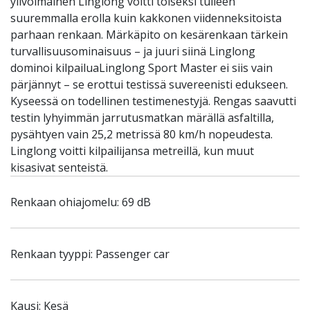
ylivoimainen Linglong voitti toiseksi tulleen
suuremmalla erolla kuin kakkonen viidenneksitoista
parhaan renkaan. Märkäpito on kesärenkaan tärkein
turvallisuusominaisuus – ja juuri siinä Linglong
dominoi kilpailuaLinglong Sport Master ei siis vain
pärjännyt – se erottui testissä suvereenisti edukseen.
Kyseessä on todellinen testimenestyjä. Rengas saavutti
testin lyhyimmän jarrutusmatkan märällä asfaltilla,
pysähtyen vain 25,2 metrissä 80 km/h nopeudesta.
Linglong voitti kilpailijansa metreillä, kun muut
kisasivat senteistä.
Renkaan ohiajomelu: 69 dB
Renkaan tyyppi: Passenger car
Kausi: Kesä