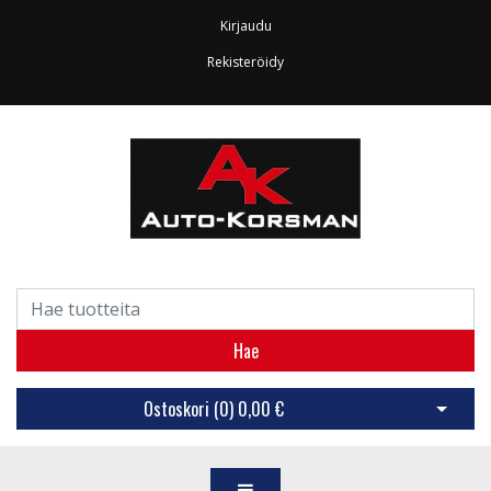
Kirjaudu
Rekisteröidy
Hae
Ostoskori (
0
)
0,00 €
Avaa os