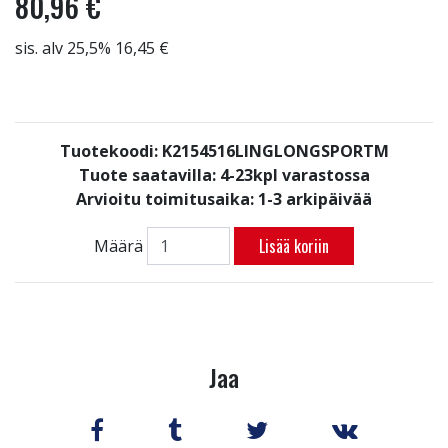
80,96 €
sis. alv 25,5% 16,45 €
Tuotekoodi: K2154516LINGLONGSPORTM
Tuote saatavilla:
4-23kpl varastossa
Arvioitu toimitusaika: 1-3 arkipäivää
Lisää koriin
Määrä
Jaa