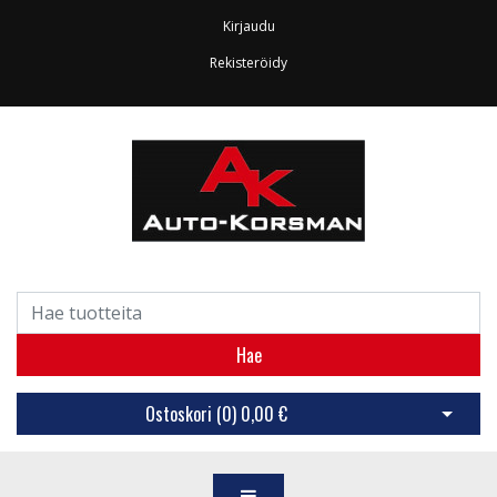
Kirjaudu
Rekisteröidy
Hae
Ostoskori (
0
)
0,00 €
Avaa os