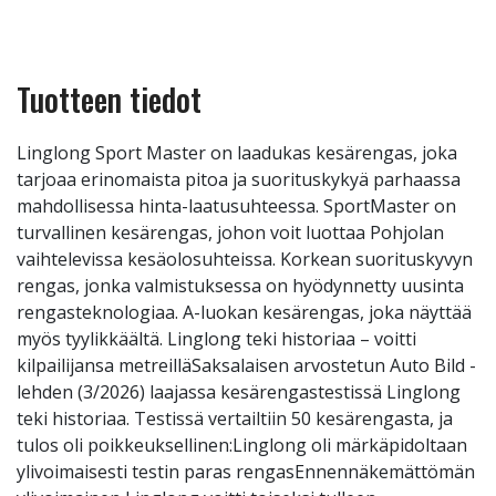
Tuotteen tiedot
Linglong Sport Master on laadukas kesärengas, joka
tarjoaa erinomaista pitoa ja suorituskykyä parhaassa
mahdollisessa hinta-laatusuhteessa. SportMaster on
turvallinen kesärengas, johon voit luottaa Pohjolan
vaihtelevissa kesäolosuhteissa. Korkean suorituskyvyn
rengas, jonka valmistuksessa on hyödynnetty uusinta
rengasteknologiaa. A-luokan kesärengas, joka näyttää
myös tyylikkäältä. Linglong teki historiaa – voitti
kilpailijansa metreilläSaksalaisen arvostetun Auto Bild -
lehden (3/2026) laajassa kesärengastestissä Linglong
teki historiaa. Testissä vertailtiin 50 kesärengasta, ja
tulos oli poikkeuksellinen:Linglong oli märkäpidoltaan
ylivoimaisesti testin paras rengasEnnennäkemättömän