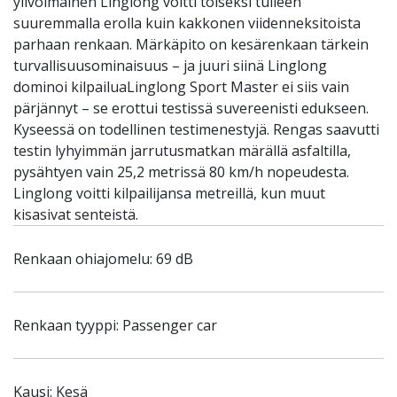
ylivoimainen Linglong voitti toiseksi tulleen
suuremmalla erolla kuin kakkonen viidenneksitoista
parhaan renkaan. Märkäpito on kesärenkaan tärkein
turvallisuusominaisuus – ja juuri siinä Linglong
dominoi kilpailuaLinglong Sport Master ei siis vain
pärjännyt – se erottui testissä suvereenisti edukseen.
Kyseessä on todellinen testimenestyjä. Rengas saavutti
testin lyhyimmän jarrutusmatkan märällä asfaltilla,
pysähtyen vain 25,2 metrissä 80 km/h nopeudesta.
Linglong voitti kilpailijansa metreillä, kun muut
kisasivat senteistä.
Renkaan ohiajomelu: 69 dB
Renkaan tyyppi: Passenger car
Kausi: Kesä