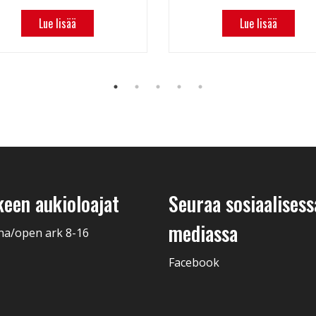
Lue lisää
Lue lisää
keen aukioloajat
Seuraa sosiaalisess
mediassa
na/open ark 8-16
Facebook