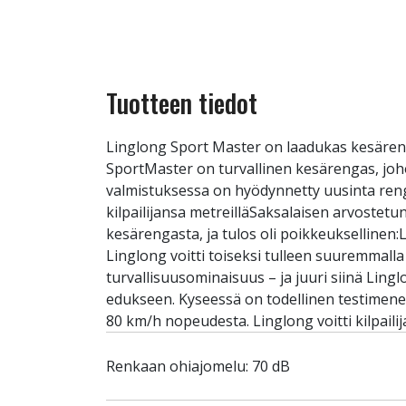
Tuotteen tiedot
Linglong Sport Master on laadukas kesäreng
SportMaster on turvallinen kesärengas, joh
valmistuksessa on hyödynnetty uusinta renga
kilpailijansa metreilläSaksalaisen arvostetun
kesärengasta, ja tulos oli poikkeukselline
Linglong voitti toiseksi tulleen suuremmal
turvallisuusominaisuus – ja juuri siinä Lingl
edukseen. Kyseessä on todellinen testimenes
80 km/h nopeudesta. Linglong voitti kilpaili
Renkaan ohiajomelu: 70 dB