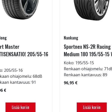
long
Nankang
rt Master
Sportnex NS-2R Racing
TISENSAATIO! 205/55-16
Medium 180 195/55-15 
Koko: 195/55-15
Renkaan ohiajomelu: 71d
o: 205/55-16
Renkaan kantavuus: 89
kaan ohiajomelu: 68dB
kaan kantavuus: 91
96,95 €
96 €
Lisää koriin
Lisää koriin