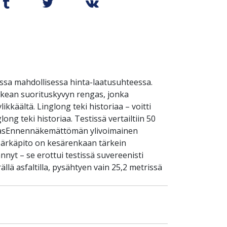
ssa mahdollisessa hinta-laatusuhteessa.
rkean suorituskyvyn rengas, jonka
käältä. Linglong teki historiaa – voitti
ong teki historiaa. Testissä vertailtiin 50
rengasEnnennäkemättömän ylivoimainen
 Märkäpito on kesärenkaan tärkein
nnyt – se erottui testissä suvereenisti
lä asfaltilla, pysähtyen vain 25,2 metrissä