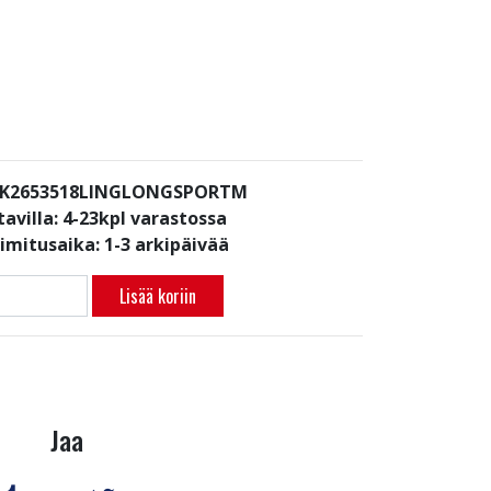
: K2653518LINGLONGSPORTM
avilla:
4-23kpl varastossa
oimitusaika: 1-3 arkipäivää
Lisää koriin
Jaa