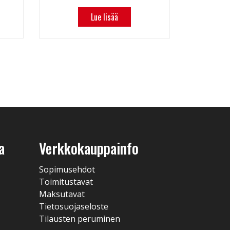
Lue lisää
a
Verkkokauppainfo
Sopimusehdot
Toimitustavat
Maksutavat
Tietosuojaseloste
Tilausten peruminen