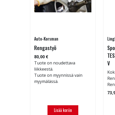
Auto-Korsman
Ling
7 W
Rengastyö
Spo
TES
80,00 €
V
: 70dB
Tuote on noudettava
 94
liikkeestä.
Kok
Tuote on myynnissä vain
Ren
myymälässä.
Ren
73,
Lisää koriin