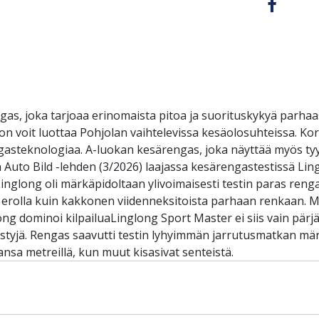
as, joka tarjoaa erinomaista pitoa ja suorituskykyä parhaa
on voit luottaa Pohjolan vaihtelevissa kesäolosuhteissa. Ko
steknologiaa. A-luokan kesärengas, joka näyttää myös tyylik
 Auto Bild -lehden (3/2026) laajassa kesärengastestissä Lingl
n:Linglong oli märkäpidoltaan ylivoimaisesti testin paras 
la erolla kuin kakkonen viidenneksitoista parhaan renkaan.
ong dominoi kilpailuaLinglong Sport Master ei siis vain pärjä
tyjä. Rengas saavutti testin lyhyimmän jarrutusmatkan märäl
jansa metreillä, kun muut kisasivat senteistä.