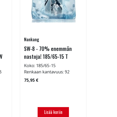
Nankang
Hankook
SW-8 - 70% enemmän
Kinergy 
W
nastoja! 185/65-15 T
14 T
Koko: 185/65-15
Koko: 17
B
Renkaan kantavuus: 92
Renkaan 
Renkaan 
75,95 €
106,95 €
Tilattava
Lisää koriin