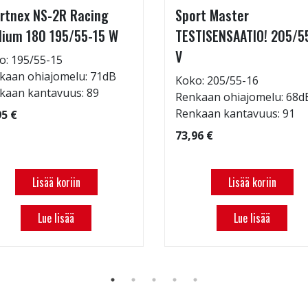
rtnex NS-2R Racing
Sport Master
ium 180 195/55-15 W
TESTISENSAATIO! 205/5
V
o: 195/55-15
kaan ohiajomelu: 71dB
Koko: 205/55-16
kaan kantavuus: 89
Renkaan ohiajomelu: 68d
Renkaan kantavuus: 91
95 €
73,96 €
Lisää koriin
Lisää koriin
Lue lisää
Lue lisää