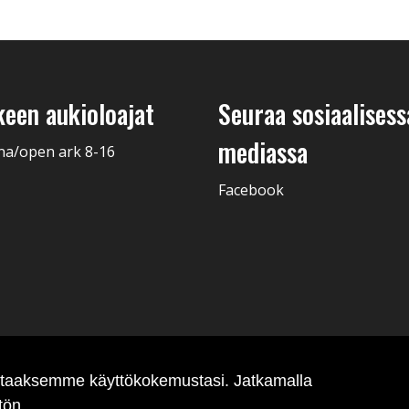
keen aukioloajat
Seuraa sosiaalisess
mediassa
na/open ark 8-16
Facebook
antaaksemme käyttökokemustasi. Jatkamalla
tön