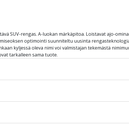
tävä SUV-rengas. A-luokan märkäpitoa. Loistavat ajo-ominais
kumiseoksen optimointi suunniteltu uusinta rengasteknolog
aan kyljessä oleva nimi voi valmistajan tekemästä nimimuu
vat tarkalleen sama tuote.