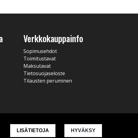
a
Verkkokauppainfo
Sopimusehdot
Toimitustavat
Maksutavat
Tietosuojaseloste
Tilausten peruminen
LISÄTIETOJA
HYVÄKSY