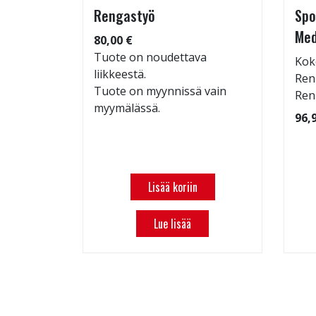
RJOUS!
Rengastyö
Spo
Med
80,00 €
Tuote on noudettava
Kok
liikkeestä.
 109
Ren
Tuote on myynnissä vain
Ren
myymälässä.
96,
Lisää koriin
Lue lisää