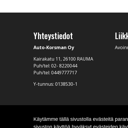
Yhteystiedot
Liik
Auto-Korsman Oy
Avoin
Kairakatu 11, 26100 RAUMA
Puh/tel: 02- 8220044
Puh/tel: 0449777717
Y-tunnus: 0138530-1
Käytämme tällä sivustolla evästeitä par
sivuston käyttöä hyväksyt evästeiden käy