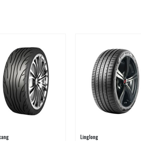
kang
Linglong