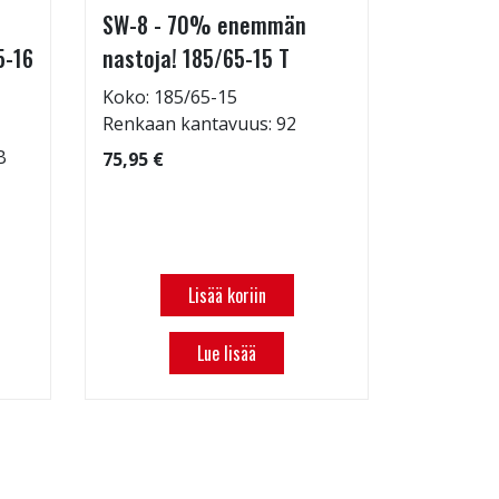
SW-8 - 70% enemmän
SU318 H/
5-16
nastoja! 185/65-15 T
Koko: 21
Renkaan 
Koko: 185/65-15
Renkaan 
Renkaan kantavuus: 92
97,97 €
B
75,95 €
Lisää koriin
Lue lisää