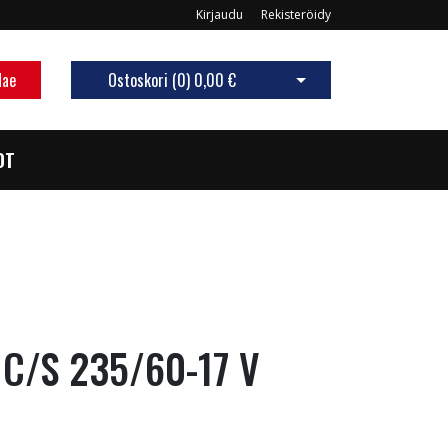
Kirjaudu
Rekisteröidy
Hae
Ostoskori (
0
)
0,00 €
Avaa ostoskori
OT
 C/S 235/60-17 V