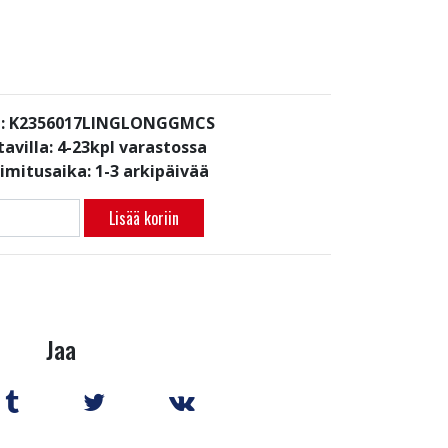
i: K2356017LINGLONGGMCS
avilla:
4-23kpl varastossa
oimitusaika: 1-3 arkipäivää
Lisää koriin
Jaa