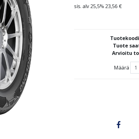
sis. alv 25,5% 23,56 €
Tuotekood
Tuote saat
Arvioitu t
Määrä